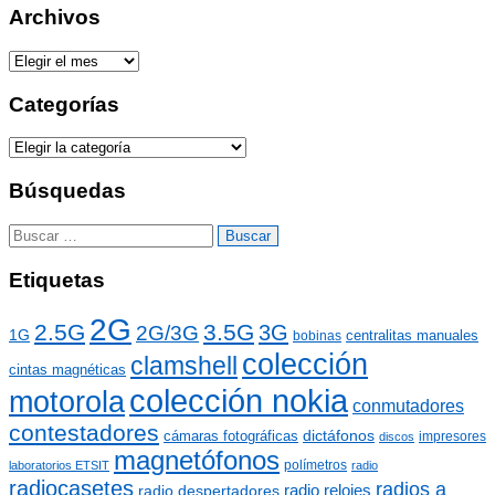
Archivos
A
r
c
Categorías
h
i
C
v
a
o
t
Búsquedas
s
e
g
B
o
u
r
s
Etiquetas
í
c
a
a
2G
s
2.5G
3.5G
3G
2G/3G
r
1G
centralitas manuales
bobinas
:
colección
clamshell
cintas magnéticas
colección nokia
motorola
conmutadores
contestadores
dictáfonos
cámaras fotográficas
impresores
discos
magnetófonos
polímetros
laboratorios ETSIT
radio
radiocasetes
radios a
radio relojes
radio despertadores