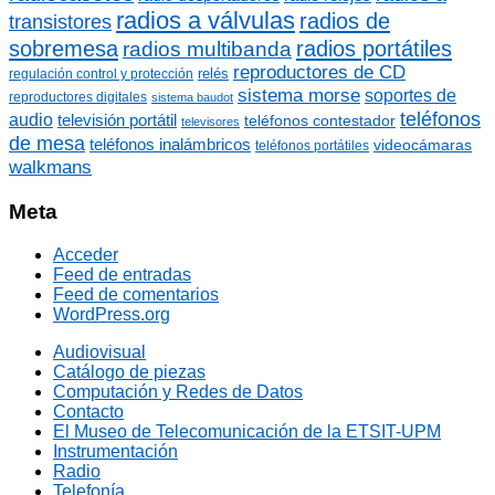
radios a válvulas
radios de
transistores
sobremesa
radios portátiles
radios multibanda
reproductores de CD
relés
regulación control y protección
sistema morse
soportes de
reproductores digitales
sistema baudot
teléfonos
audio
televisión portátil
teléfonos contestador
televisores
de mesa
teléfonos inalámbricos
videocámaras
teléfonos portátiles
walkmans
Meta
Acceder
Feed de entradas
Feed de comentarios
WordPress.org
Audiovisual
Catálogo de piezas
Computación y Redes de Datos
Contacto
El Museo de Telecomunicación de la ETSIT-UPM
Instrumentación
Radio
Telefonía