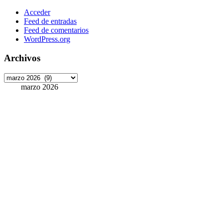
Acceder
Feed de entradas
Feed de comentarios
WordPress.org
Archivos
Archivos
marzo 2026
L
M
X
J
V
S
D
1
2
3
4
5
6
7
8
9
10
11
12
13
14
15
16
17
18
19
20
21
22
23
24
25
26
27
28
29
30
31
« Feb
Abr »
Etiquetas
ArchivoDigitalUPM
#8M
Accede
accesibilidad
ANECA
APCs
Cons