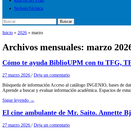
Rincón del Friki
NoSoloTécnica
Buscar:
Buscar
Inicio
»
2026
»
marzo
Archivos mensuales:
marzo 202
Cómo te ayuda BiblioUPM con tu TFG, TF
27 marzo 2026
/
Deja un comentario
Búsqueda de información Acceso al catálogo INGENIO, bases de datos c
Aprende a buscar y evaluar información académica. Espacios de estudio
Sigue leyendo →
El cine ambulante de Mr. Saito. Annette Bj
27 marzo 2026
/
Deja un comentario