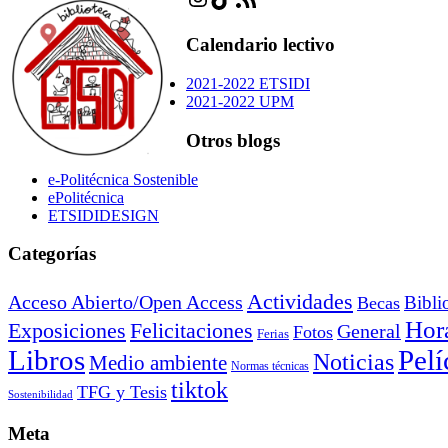
Calendario lectivo
2021-2022 ETSIDI
2021-2022 UPM
Otros blogs
e-Politécnica Sostenible
ePolitécnica
ETSIDIDESIGN
Categorías
Actividades
Acceso Abierto/Open Access
Bibli
Becas
Hora
Exposiciones
Felicitaciones
General
Fotos
Ferias
Libros
Pelí
Noticias
Medio ambiente
Normas técnicas
tiktok
TFG y Tesis
Sostenibilidad
Meta