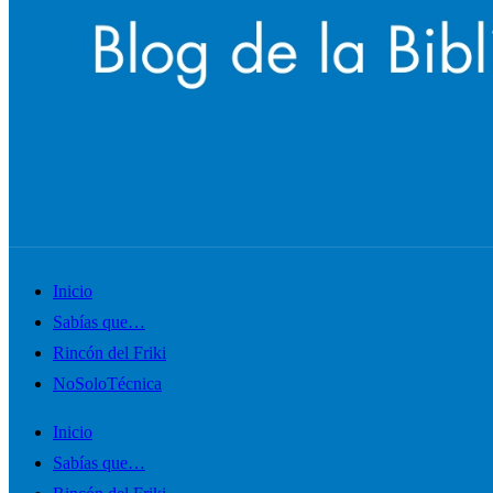
Alternar
Inicio
el
Sabías que…
menú
Rincón del Friki
móvil
NoSoloTécnica
Inicio
Sabías que…