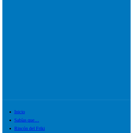
Alternar
Inicio
el
Sabías que…
menú
Rincón del Friki