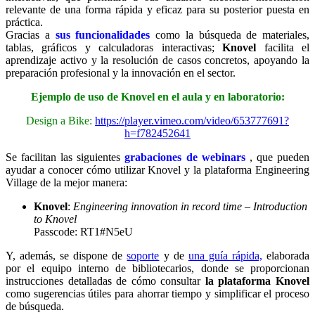
relevante de una forma rápida y eficaz para su posterior puesta en
práctica.
Gracias a
sus funcionalidades
como la búsqueda de materiales,
tablas, gráficos y calculadoras interactivas;
Knovel
facilita el
aprendizaje activo y la resolución de casos concretos, apoyando la
preparación profesional y la innovación en el sector.
Ejemplo de uso de Knovel en el aula y en laboratorio:
Design a Bike:
https://player.vimeo.com/video/653777691?
h=f782452641
Se facilitan las siguientes
grabaciones de webinars
, que pueden
ayudar a conocer cómo utilizar Knovel y la plataforma Engineering
Village de la mejor manera:
Knovel
:
Engineering innovation in record time – Introduction
to Knovel
Passcode: RT1#N5eU
Y, además, se dispone de
soporte
y de
una guía rápida,
elaborada
por el equipo interno de bibliotecarios, donde se proporcionan
instrucciones detalladas de cómo consultar
la plataforma Knovel
como sugerencias útiles para ahorrar tiempo y simplificar el proceso
de búsqueda.