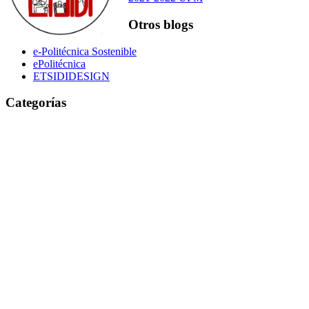
Otros blogs
e-Politécnica Sostenible
ePolitécnica
ETSIDIDESIGN
Categorías
Actividades
Acceso Abierto/Open Access
Becas
Biblioteca
Ciencia
Bibliografías
Carnaval
Cursos
Concursos
Créditos de Libre Elección
Exposiciones
Felicitaciones
Educación
Energía
Ferias
Horarios especiales
General
Fotos
Impresión 3D
Investigación
Jornadas y
Ingeniería
Internet
Libros
Conferencias
Libro antiguo
Medio
Películas
Noticias
ambiente
Normas técnicas
Recursos
Préstamos extraordinarios
Química