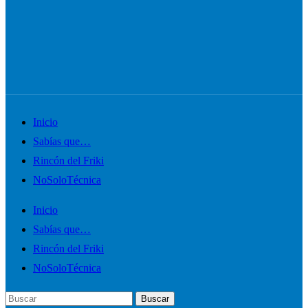
Alternar
Inicio
el
Sabías que…
menú
Rincón del Friki
móvil
NoSoloTécnica
Inicio
Sabías que…
Rincón del Friki
NoSoloTécnica
Buscar:
Buscar