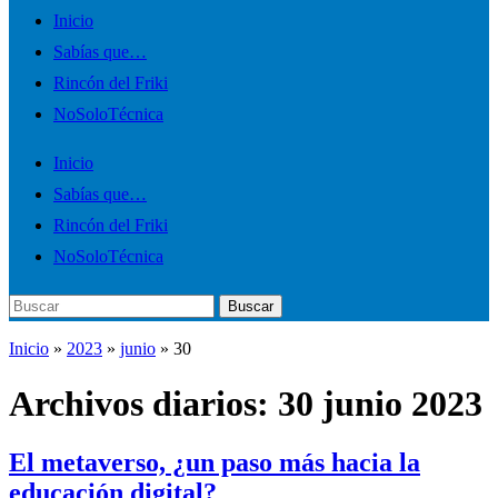
Alternar
Inicio
el
Sabías que…
menú
Rincón del Friki
móvil
NoSoloTécnica
Inicio
Sabías que…
Rincón del Friki
NoSoloTécnica
Buscar:
Buscar
Inicio
»
2023
»
junio
»
30
Archivos diarios:
30 junio 2023
El metaverso, ¿un paso más hacia la
educación digital?