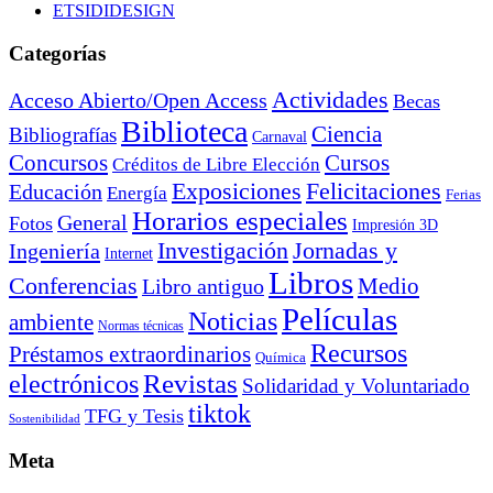
ETSIDIDESIGN
Categorías
Actividades
Acceso Abierto/Open Access
Becas
Biblioteca
Ciencia
Bibliografías
Carnaval
Cursos
Concursos
Créditos de Libre Elección
Exposiciones
Felicitaciones
Educación
Energía
Ferias
Horarios especiales
General
Fotos
Impresión 3D
Investigación
Jornadas y
Ingeniería
Internet
Libros
Conferencias
Libro antiguo
Medio
Películas
Noticias
ambiente
Normas técnicas
Recursos
Préstamos extraordinarios
Química
electrónicos
Revistas
Solidaridad y Voluntariado
tiktok
TFG y Tesis
Sostenibilidad
Meta