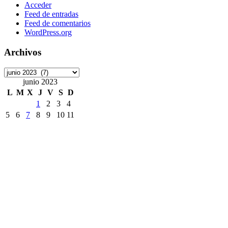
Acceder
Feed de entradas
Feed de comentarios
WordPress.org
Archivos
Archivos
junio 2023
L
M
X
J
V
S
D
1
2
3
4
5
6
7
8
9
10
11
12
13
14
15
16
17
18
19
20
21
22
23
24
25
26
27
28
29
30
« May
Jul »
Etiquetas
ArchivoDigitalUPM
#8M
Accede
accesibilidad
ANECA
APCs
Consorcio Madroño
Desinformación
DiaDeLasbibliotecas
DiaInternacionalMujer
DíadelLibro