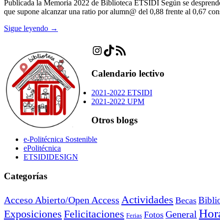
Publicada la Memoria 2022 de Biblioteca ETSIDI Según se desprende d
que supone alcanzar una ratio por alumn@ del 0,88 frente al 0,67 co
Sigue leyendo →
Instagram
TikTok
Feed RSS
Calendario lectivo
2021-2022 ETSIDI
2021-2022 UPM
Otros blogs
e-Politécnica Sostenible
ePolitécnica
ETSIDIDESIGN
Categorías
Actividades
Acceso Abierto/Open Access
Bibli
Becas
Hora
Exposiciones
Felicitaciones
General
Fotos
Ferias