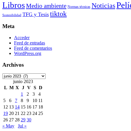
Libros
Pelí
Noticias
Medio ambiente
Normas técnicas
tiktok
TFG y Tesis
Sostenibilidad
Meta
Acceder
Feed de entradas
Feed de comentarios
WordPress.org
Archivos
Archivos
junio 2023
L
M
X
J
V
S
D
1
2
3
4
5
6
7
8
9
10
11
12
13
14
15
16
17
18
19
20
21
22
23
24
25
26
27
28
29
30
« May
Jul »