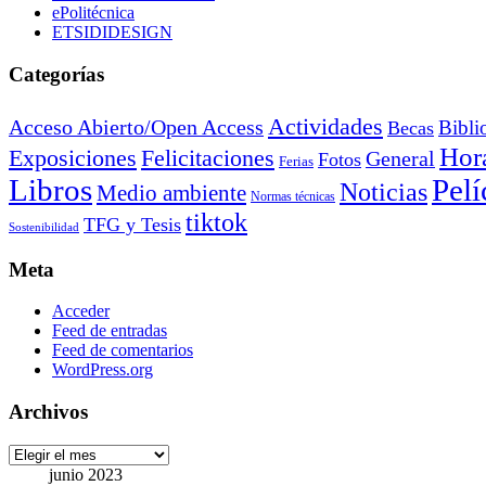
ePolitécnica
ETSIDIDESIGN
Categorías
Actividades
Acceso Abierto/Open Access
Bibli
Becas
Hora
Exposiciones
Felicitaciones
General
Fotos
Ferias
Libros
Pelí
Noticias
Medio ambiente
Normas técnicas
tiktok
TFG y Tesis
Sostenibilidad
Meta
Acceder
Feed de entradas
Feed de comentarios
WordPress.org
Archivos
Archivos
junio 2023