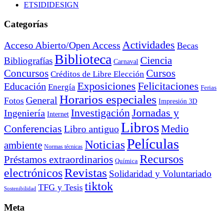
ETSIDIDESIGN
Categorías
Actividades
Acceso Abierto/Open Access
Becas
Biblioteca
Ciencia
Bibliografías
Carnaval
Cursos
Concursos
Créditos de Libre Elección
Exposiciones
Felicitaciones
Educación
Energía
Ferias
Horarios especiales
General
Fotos
Impresión 3D
Investigación
Jornadas y
Ingeniería
Internet
Libros
Conferencias
Libro antiguo
Medio
Películas
Noticias
ambiente
Normas técnicas
Recursos
Préstamos extraordinarios
Química
electrónicos
Revistas
Solidaridad y Voluntariado
tiktok
TFG y Tesis
Sostenibilidad
Meta