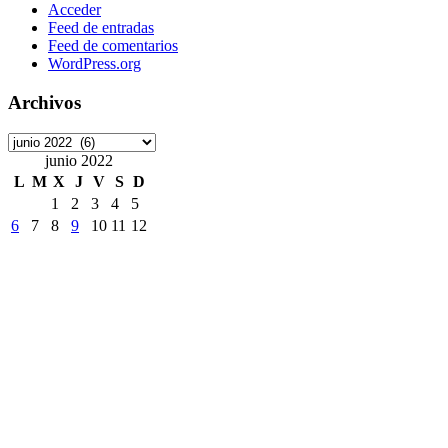
Acceder
Feed de entradas
Feed de comentarios
WordPress.org
Archivos
Archivos
junio 2022
L
M
X
J
V
S
D
1
2
3
4
5
6
7
8
9
10
11
12
13
14
15
16
17
18
19
20
21
22
23
24
25
26
27
28
29
30
« May
Jul »
Etiquetas
ArchivoDigitalUPM
#8M
Accede
accesibilidad
ANECA
APCs
Consorcio Madroño
Desinformación
DiaDeLasbibliotecas
DiaInternacionalMujer
DíadelLibro