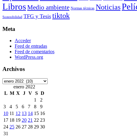
Libros
Pelí
Noticias
Medio ambiente
Normas técnicas
tiktok
TFG y Tesis
Sostenibilidad
Meta
Acceder
Feed de entradas
Feed de comentarios
WordPress.org
Archivos
Archivos
enero 2022
L
M
X
J
V
S
D
1
2
3
4
5
6
7
8
9
10
11
12
13
14
15
16
17
18
19
20
21
22
23
24
25
26
27
28
29
30
31