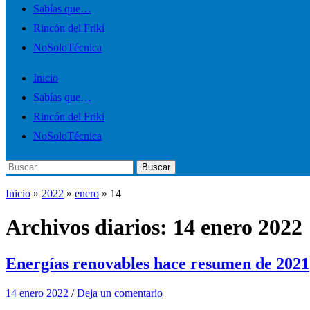
el
Sabías que…
menú
Rincón del Friki
móvil
NoSoloTécnica
Inicio
Sabías que…
Rincón del Friki
NoSoloTécnica
Buscar:
Buscar
Inicio
»
2022
»
enero
»
14
Archivos diarios:
14 enero 2022
Energías renovables hace resumen de 2021
14 enero 2022
/
Deja un comentario