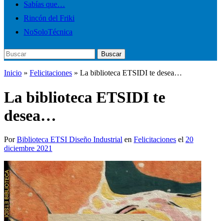
Sabías que…
Rincón del Friki
NoSoloTécnica
Buscar:
Buscar
Inicio
»
Felicitaciones
»
La biblioteca ETSIDI te desea…
La biblioteca ETSIDI te
desea…
Por
Biblioteca ETSI Diseño Industrial
en
Felicitaciones
el
20
diciembre 2021