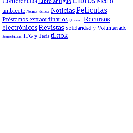
Libros
Conferencias
Libro antiguo
Medio
Películas
Noticias
ambiente
Normas técnicas
Recursos
Préstamos extraordinarios
Química
electrónicos
Revistas
Solidaridad y Voluntariado
tiktok
TFG y Tesis
Sostenibilidad
Meta
Acceder
Feed de entradas
Feed de comentarios
WordPress.org
Archivos
Archivos
diciembre 2021
L
M
X
J
V
S
D
1
2
3
4
5
6
7
8
9
10
11
12
13
14
15
16
17
18
19