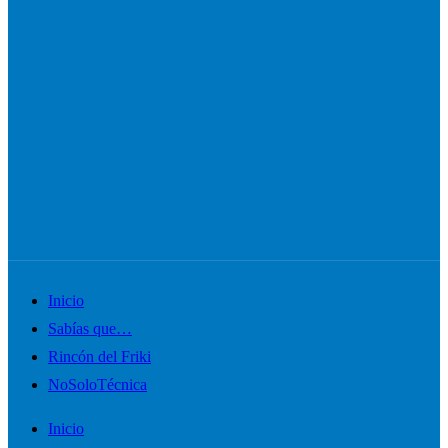
Alternar
Inicio
el
Sabías que…
menú
Rincón del Friki
móvil
NoSoloTécnica
Inicio