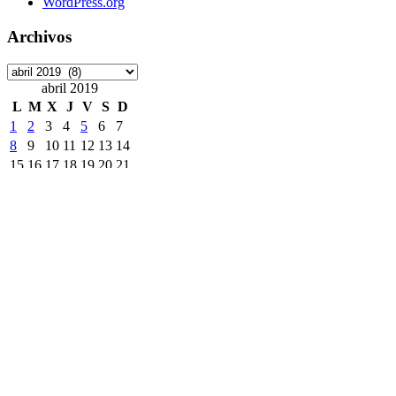
WordPress.org
Archivos
Archivos
abril 2019
L
M
X
J
V
S
D
1
2
3
4
5
6
7
8
9
10
11
12
13
14
15
16
17
18
19
20
21
22
23
24
25
26
27
28
29
30
« Mar
May »
Etiquetas
ArchivoDigitalUPM
#8M
Accede
accesibilidad
ANECA
APCs
Consorcio Madroño
Desinformación
DiaDeLasbibliotecas
DiaInternacionalMujer
DíadelLibro
DíadelaMujer
EELISA
DíadelasBibliotecas
EntrePáginas
Hackathon
horario
Exposición
Fecyt
Feliz Navidad 2022
Ingenio
InteligenciaArtificial