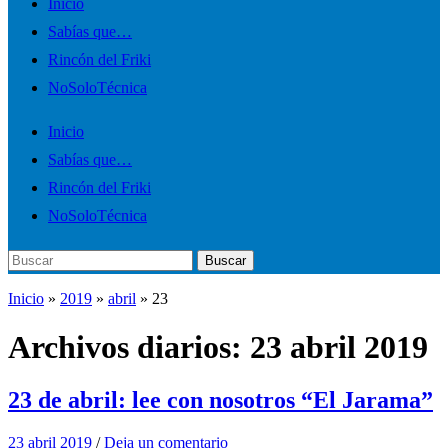
Alternar
Inicio
el
Sabías que…
menú
Rincón del Friki
móvil
NoSoloTécnica
Inicio
Sabías que…
Rincón del Friki
NoSoloTécnica
Buscar:
Buscar
Inicio
»
2019
»
abril
»
23
Archivos diarios:
23 abril 2019
23 de abril: lee con nosotros “El Jarama”
23 abril 2019
/
Deja un comentario