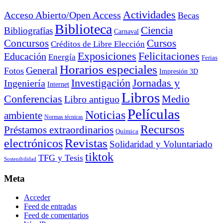
Actividades
Acceso Abierto/Open Access
Becas
Biblioteca
Ciencia
Bibliografías
Carnaval
Cursos
Concursos
Créditos de Libre Elección
Exposiciones
Felicitaciones
Educación
Energía
Ferias
Horarios especiales
General
Fotos
Impresión 3D
Investigación
Jornadas y
Ingeniería
Internet
Libros
Conferencias
Libro antiguo
Medio
Películas
Noticias
ambiente
Normas técnicas
Recursos
Préstamos extraordinarios
Química
electrónicos
Revistas
Solidaridad y Voluntariado
tiktok
TFG y Tesis
Sostenibilidad
Meta
Acceder
Feed de entradas
Feed de comentarios