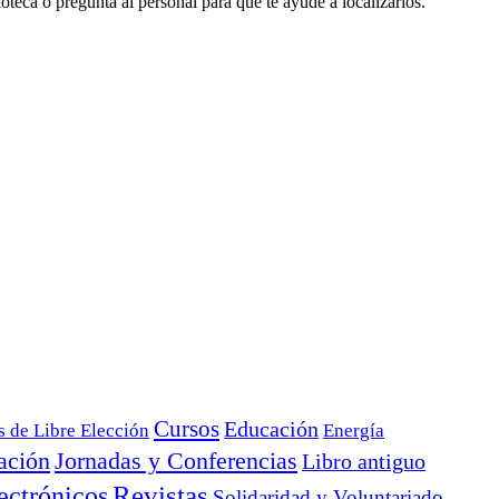
oteca o pregunta al personal para que te ayude a localizarlos.
Cursos
Educación
s de Libre Elección
Energía
ación
Jornadas y Conferencias
Libro antiguo
ectrónicos
Revistas
Solidaridad y Voluntariado