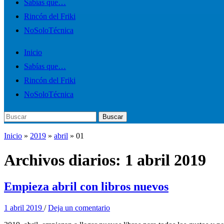
el
Sabías que…
menú
Rincón del Friki
móvil
NoSoloTécnica
Inicio
Sabías que…
Rincón del Friki
NoSoloTécnica
Buscar:
Buscar
Inicio
»
2019
»
abril
»
01
Archivos diarios:
1 abril 2019
Empieza abril con libros nuevos
1 abril 2019
/
Deja un comentario