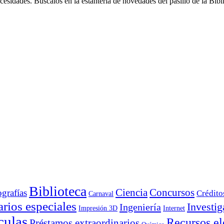
cesidades. Búscalos en la estantería de novedades del pasillo de la Bibli
Biblioteca
Ciencia
Concursos
ografías
Crédito
Carnaval
rios especiales
Investig
Ingeniería
Impresión 3D
Internet
culas
Recursos el
Préstamos extraordinarios