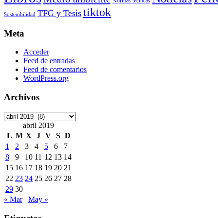
Normas técnicas
tiktok
TFG y Tesis
Sostenibilidad
Meta
Acceder
Feed de entradas
Feed de comentarios
WordPress.org
Archivos
Archivos
abril 2019
L
M
X
J
V
S
D
1
2
3
4
5
6
7
8
9
10
11
12
13
14
15
16
17
18
19
20
21
22
23
24
25
26
27
28
29
30
« Mar
May »