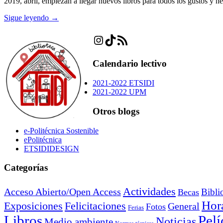
2019, abril, empiezan a llegar nuevos libros para todos los gustos y ne
Sigue leyendo →
Instagram
TikTok
Feed RSS
Calendario lectivo
2021-2022 ETSIDI
2021-2022 UPM
Otros blogs
e-Politécnica Sostenible
ePolitécnica
ETSIDIDESIGN
Categorías
Actividades
Acceso Abierto/Open Access
Bibli
Becas
Hora
Exposiciones
Felicitaciones
General
Fotos
Ferias
Libros
Pelí
Noticias
Medio ambiente