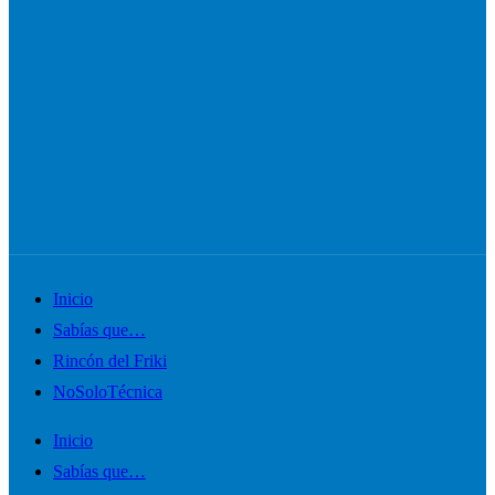
Alternar
Inicio
el
Sabías que…
menú
Rincón del Friki
móvil
NoSoloTécnica
Inicio
Sabías que…