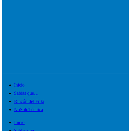
Alternar
Inicio
el
Sabías que…
menú
Rincón del Friki
móvil
NoSoloTécnica
Inicio
Sabías que…