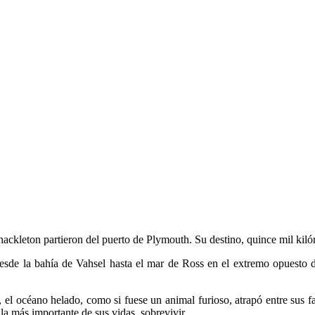
ackleton partieron del puerto de Plymouth. Su destino, quince mil kilóm
esde la bahía de Vahsel hasta el mar de Ross en el extremo opuesto d
 el océano helado, como si fuese un animal furioso, atrapó entre sus f
la más importante de sus vidas, sobrevivir.