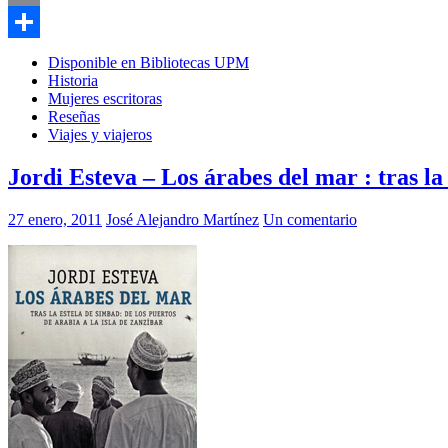
Email
Compartir
Disponible en Bibliotecas UPM
Historia
Mujeres escritoras
Reseñas
Viajes y viajeros
Jordi Esteva – Los árabes del mar : tras l
27 enero, 2011
José Alejandro Martínez
Un comentario