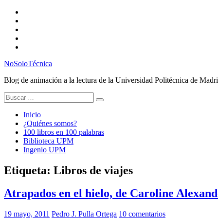
Saltar
Twitter
al
Instagram
contenido
Facebook
RSS
Email
NoSoloTécnica
Blog de animación a la lectura de la Universidad Politécnica de Madr
Buscar:
Inicio
¿Quiénes somos?
100 libros en 100 palabras
Biblioteca UPM
Ingenio UPM
Etiqueta:
Libros de viajes
Atrapados en el hielo, de Caroline Alexan
19 mayo, 2011
Pedro J. Pulla Ortega
10 comentarios