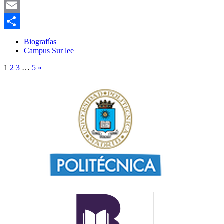
Bluesky
Email
Compartir
Biografías
Campus Sur lee
1
2
3
…
5
»