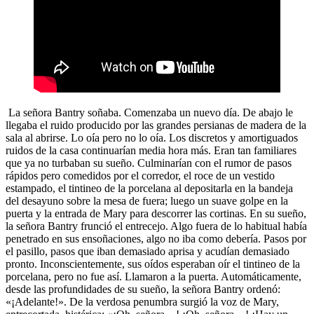
La señora Bantry soñaba. Comenzaba un nuevo día. De abajo le
llegaba el ruido producido por las grandes persianas de madera de la
sala al abrirse. Lo oía pero no lo oía. Los discretos y amortiguados
ruidos de la casa continuarían media hora más. Eran tan familiares
que ya no turbaban su sueño. Culminarían con el rumor de pasos
rápidos pero comedidos por el corredor, el roce de un vestido
estampado, el tintineo de la porcelana al depositarla en la bandeja
del desayuno sobre la mesa de fuera; luego un suave golpe en la
puerta y la entrada de Mary para descorrer las cortinas. En su sueño,
la señora Bantry frunció el entrecejo. Algo fuera de lo habitual había
penetrado en sus ensoñaciones, algo no iba como debería. Pasos por
el pasillo, pasos que iban demasiado aprisa y acudían demasiado
pronto. Inconscientemente, sus oídos esperaban oír el tintineo de la
porcelana, pero no fue así. Llamaron a la puerta. Automáticamente,
desde las profundidades de su sueño, la señora Bantry ordenó:
«¡Adelante!». De la verdosa penumbra surgió la voz de Mary,