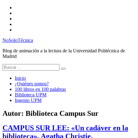
Saltar
Twitter
al
Instagram
contenido
Facebook
RSS
Email
NoSoloTécnica
Blog de animación a la lectura de la Universidad Politécnica de
Madrid
Buscar:
Inicio
¿Quiénes somos?
100 libros en 100 palabras
Biblioteca UPM
Ingenio UPM
Autor:
Biblioteca Campus Sur
CAMPUS SUR LEE: «Un cadáver en la
biblioteca», Agatha Christie.