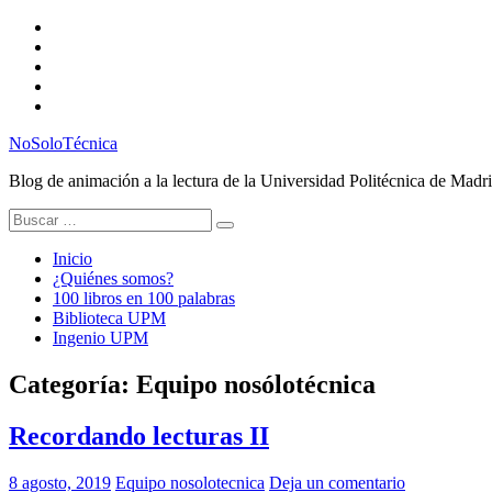
Saltar
Twitter
al
Instagram
contenido
Facebook
RSS
Email
NoSoloTécnica
Blog de animación a la lectura de la Universidad Politécnica de Madr
Buscar:
Inicio
¿Quiénes somos?
100 libros en 100 palabras
Biblioteca UPM
Ingenio UPM
Categoría:
Equipo nosólotécnica
Recordando lecturas II
8 agosto, 2019
Equipo nosolotecnica
Deja un comentario