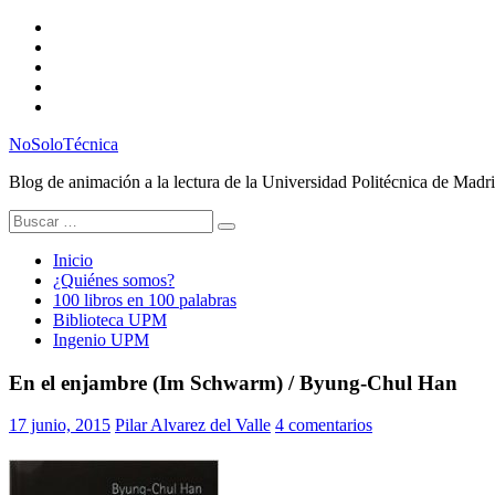
Saltar
Twitter
al
Instagram
contenido
Facebook
RSS
Email
NoSoloTécnica
Blog de animación a la lectura de la Universidad Politécnica de Madr
Buscar:
Inicio
¿Quiénes somos?
100 libros en 100 palabras
Biblioteca UPM
Ingenio UPM
En el enjambre (Im Schwarm) / Byung-Chul Han
17 junio, 2015
Pilar Alvarez del Valle
4 comentarios