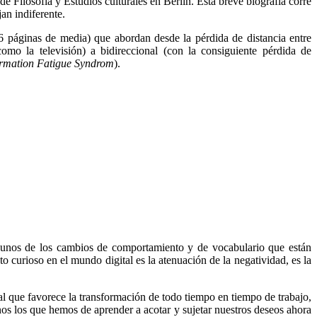
e Filosofía y Estudios culturales en Berlín. Esta breve biografía corre
jan indiferente.
-6 páginas de media) que abordan desde la pérdida de distancia entre
como la televisión) a bidireccional (con la consiguiente pérdida de
ormation Fatigue Syndrom
).
algunos de los cambios de comportamiento y de vocabulario que están
o curioso en el mundo digital es la atenuación de la negatividad, es la
al que favorece la transformación de todo tiempo en tiempo de trabajo,
os los que hemos de aprender a acotar y sujetar nuestros deseos ahora