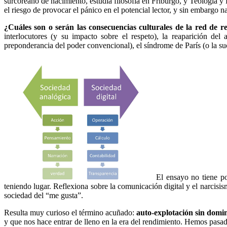
surcoreano de nacimiento, estudia filosofía en Friburgo, y Teología y 
el riesgo de provocar el pánico en el potencial lector, y sin embargo n
¿Cuáles son o serán las consecuencias culturales de la red de r
interlocutores (y su impacto sobre el respeto), la reaparición del
preponderancia del poder convencional), el síndrome de París (o la suc
El ensayo no tiene po
teniendo lugar. Reflexiona sobre la comunicación digital y el narcisis
sociedad del “me gusta”.
Resulta muy curioso el término acuñado:
auto-explotación sin domi
y que nos hace entrar de lleno en la era del rendimiento. Hemos pasa