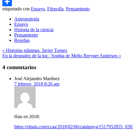
Email
etiquetado con
Ensayo
,
Filosofía
,
Pensamiento
Compartir
Antropología
Ensayo
Historia de la ciencia
Pensamiento
Reseñas
Navegación
« Historias mínimas. Javier Tomeo
En la desnudez de la luz / Sophia de Mello Breyner Andresen »
de
entradas
4 comentarios
José Alejandro Martínez
7 febrero, 2018 8:26 am
Han en 2018:
https://elpais.com/ccaa/2018/02/06/catalunya/1517952855_039