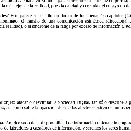
Literatura Alemana en Múnich, para convertirse finalmente en profesor d
ada más lejos de la realidad, pues la calidad y cercanía del ensayo no de
edes?
Este parece ser el hilo conductor de los apenas 16 capítulos (5
 anonimato, el tránsito de una comunicación asimétrica (direccional 
ia realidad), o el síndrome de la fatiga por exceso de información (
Inf
r objeto atacar o desvirtuar la Sociedad Digital, tan sólo describe 
mo, así como sobre la aparición de estados afectivos extremos; un aspect
nación
, derivado de la disponibilidad de información ubicua e intempor
do de labradores a cazadores de información, y seremos los seres human