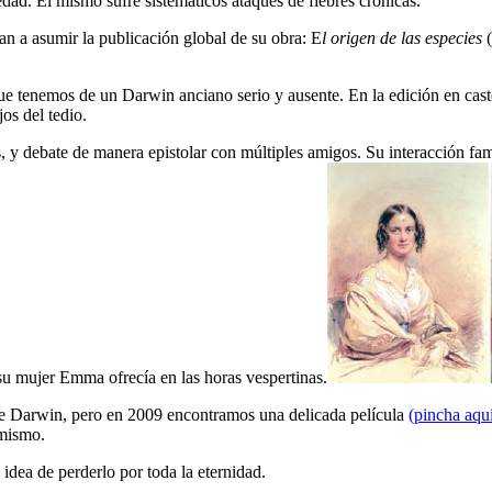
dad. Él mismo sufre sistemáticos ataques de fiebres crónicas.
an a asumir la publicación global de su obra: E
l origen de las especies
(
e tenemos de un Darwin anciano serio y ausente. En la edición en castel
os del tedio.
 y debate de manera epistolar con múltiples amigos. Su interacción fam
 su mujer Emma ofrecía en las horas vespertinas.
 de Darwin, pero en 2009 encontramos una delicada película
(pincha aqu
 mismo.
dea de perderlo por toda la eternidad.