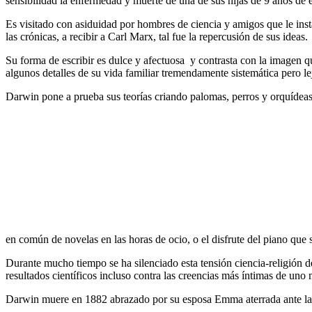
sensibilidad la enfermedad y muerte de una de sus hijas de 9 años de e
Es visitado con asiduidad por hombres de ciencia y amigos que le inst
las crónicas, a recibir a Carl Marx, tal fue la repercusión de sus ideas.
Su forma de escribir es dulce y afectuosa y contrasta con la imagen qu
algunos detalles de su vida familiar tremendamente sistemática pero lej
Darwin pone a prueba sus teorías criando palomas, perros y orquídeas,
en común de novelas en las horas de ocio, o el disfrute del piano que
Durante mucho tiempo se ha silenciado esta tensión ciencia-religión
resultados científicos incluso contra las creencias más íntimas de uno
Darwin muere en 1882 abrazado por su esposa Emma aterrada ante la i