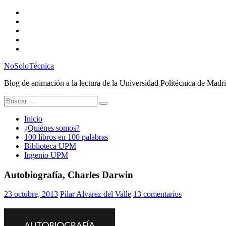
Saltar
Twitter
al
Instagram
contenido
Facebook
RSS
Email
NoSoloTécnica
Blog de animación a la lectura de la Universidad Politécnica de Madr
Buscar:
Inicio
¿Quiénes somos?
100 libros en 100 palabras
Biblioteca UPM
Ingenio UPM
Autobiografía, Charles Darwin
23 octubre, 2013
Pilar Alvarez del Valle
13 comentarios