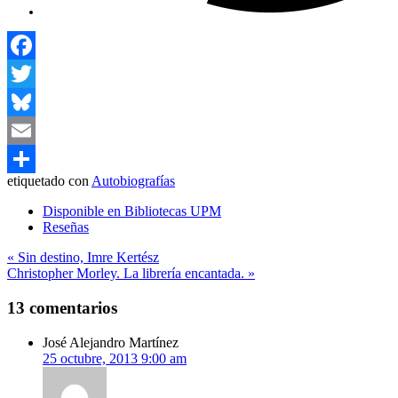
Facebook
Twitter
Bluesky
Email
etiquetado con
Autobiografías
Compartir
Disponible en Bibliotecas UPM
Reseñas
Navegación
« Sin destino, Imre Kertész
Christopher Morley. La librería encantada. »
de
entradas
13 comentarios
José Alejandro Martínez
25 octubre, 2013 9:00 am