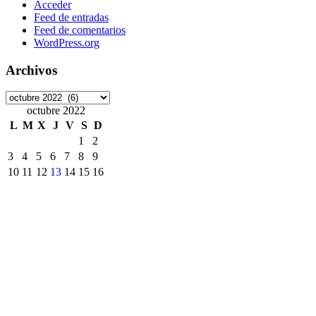
Acceder
Feed de entradas
Feed de comentarios
WordPress.org
Archivos
Archivos
octubre 2022
L
M
X
J
V
S
D
1
2
3
4
5
6
7
8
9
10
11
12
13
14
15
16
17
18
19
20
21
22
23
24
25
26
27
28
29
30
31
« Sep
Nov »
Etiquetas
ArchivoDigitalUPM
#8M
Accede
accesibilidad
ANECA
APCs
Consorcio Madroño
Desinformación
DiaDeLasbibliotecas
DiaInternacionalMujer