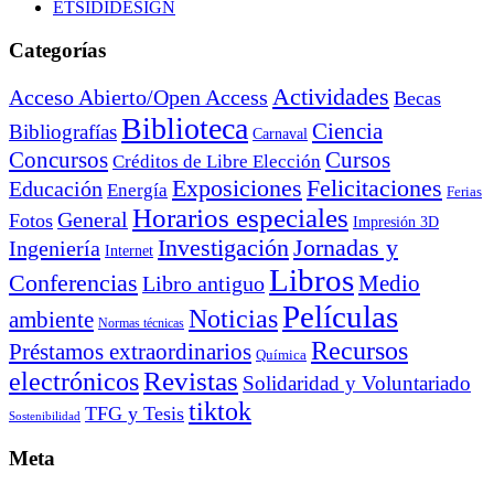
ETSIDIDESIGN
Categorías
Actividades
Acceso Abierto/Open Access
Becas
Biblioteca
Ciencia
Bibliografías
Carnaval
Cursos
Concursos
Créditos de Libre Elección
Exposiciones
Felicitaciones
Educación
Energía
Ferias
Horarios especiales
General
Fotos
Impresión 3D
Investigación
Jornadas y
Ingeniería
Internet
Libros
Conferencias
Libro antiguo
Medio
Películas
Noticias
ambiente
Normas técnicas
Recursos
Préstamos extraordinarios
Química
electrónicos
Revistas
Solidaridad y Voluntariado
tiktok
TFG y Tesis
Sostenibilidad
Meta