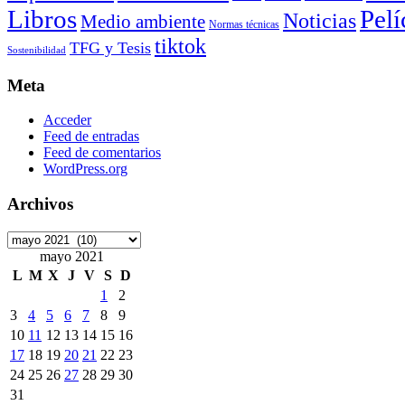
Libros
Pelí
Noticias
Medio ambiente
Normas técnicas
tiktok
TFG y Tesis
Sostenibilidad
Meta
Acceder
Feed de entradas
Feed de comentarios
WordPress.org
Archivos
Archivos
mayo 2021
L
M
X
J
V
S
D
1
2
3
4
5
6
7
8
9
10
11
12
13
14
15
16
17
18
19
20
21
22
23
24
25
26
27
28
29
30
31