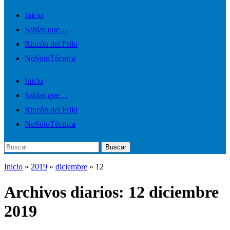
Alternar
Inicio
el
Sabías que…
menú
Rincón del Friki
móvil
NoSoloTécnica
Inicio
Sabías que…
Rincón del Friki
NoSoloTécnica
Buscar:
Buscar
Inicio
»
2019
»
diciembre
»
12
Archivos diarios:
12 diciembre
2019