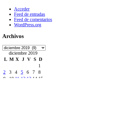
Acceder
Feed de entradas
Feed de comentarios
WordPress.org
Archivos
Archivos
diciembre 2019
L
M
X
J
V
S
D
1
2
3
4
5
6
7
8
9
10
11
12
13
14
15
16
17
18
19
20
21
22
23
24
25
26
27
28
29
30
31
« Nov
Ene »
Etiquetas
ArchivoDigitalUPM
#8M
Accede
accesibilidad
ANECA
APCs