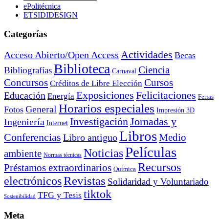
ePolitécnica
ETSIDIDESIGN
Categorías
Actividades
Acceso Abierto/Open Access
Becas
Biblioteca
Ciencia
Bibliografías
Carnaval
Cursos
Concursos
Créditos de Libre Elección
Exposiciones
Felicitaciones
Educación
Energía
Ferias
Horarios especiales
General
Fotos
Impresión 3D
Investigación
Jornadas y
Ingeniería
Internet
Libros
Conferencias
Libro antiguo
Medio
Películas
Noticias
ambiente
Normas técnicas
Recursos
Préstamos extraordinarios
Química
electrónicos
Revistas
Solidaridad y Voluntariado
tiktok
TFG y Tesis
Sostenibilidad
Meta