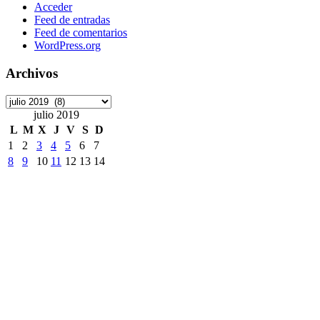
Acceder
Feed de entradas
Feed de comentarios
WordPress.org
Archivos
Archivos
julio 2019
L
M
X
J
V
S
D
1
2
3
4
5
6
7
8
9
10
11
12
13
14
15
16
17
18
19
20
21
22
23
24
25
26
27
28
29
30
31
« Jun
Ago »
Etiquetas
ArchivoDigitalUPM
#8M
Accede
accesibilidad
ANECA
APCs
Consorcio Madroño
Desinformación
DiaDeLasbibliotecas
DiaInternacionalMujer
DíadelLibro