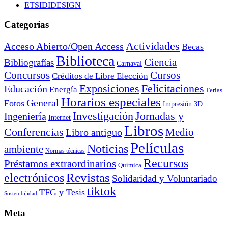
ETSIDIDESIGN
Categorías
Actividades
Acceso Abierto/Open Access
Becas
Biblioteca
Ciencia
Bibliografías
Carnaval
Cursos
Concursos
Créditos de Libre Elección
Exposiciones
Felicitaciones
Educación
Energía
Ferias
Horarios especiales
General
Fotos
Impresión 3D
Investigación
Jornadas y
Ingeniería
Internet
Libros
Conferencias
Libro antiguo
Medio
Películas
Noticias
ambiente
Normas técnicas
Recursos
Préstamos extraordinarios
Química
electrónicos
Revistas
Solidaridad y Voluntariado
tiktok
TFG y Tesis
Sostenibilidad
Meta