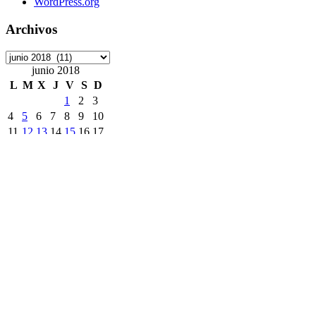
WordPress.org
Archivos
Archivos
junio 2018
L
M
X
J
V
S
D
1
2
3
4
5
6
7
8
9
10
11
12
13
14
15
16
17
18
19
20
21
22
23
24
25
26
27
28
29
30
« May
Jul »
Etiquetas
ArchivoDigitalUPM
#8M
Accede
accesibilidad
ANECA
APCs
Consorcio Madroño
Desinformación
DiaDeLasbibliotecas
DiaInternacionalMujer
DíadelLibro
DíadelaMujer
EELISA
DíadelasBibliotecas
EntrePáginas
Hackathon
horario
Exposición
Fecyt
Feliz Navidad 2022
Ingenio
InteligenciaArtificial