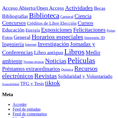
Actividades
Acceso Abierto/Open Access
Becas
Biblioteca
Ciencia
Bibliografías
Carnaval
Cursos
Concursos
Créditos de Libre Elección
Exposiciones
Felicitaciones
Educación
Energía
Ferias
Horarios especiales
General
Fotos
Impresión 3D
Investigación
Jornadas y
Ingeniería
Internet
Libros
Conferencias
Libro antiguo
Medio
Películas
Noticias
ambiente
Normas técnicas
Recursos
Préstamos extraordinarios
Química
electrónicos
Revistas
Solidaridad y Voluntariado
tiktok
TFG y Tesis
Sostenibilidad
Meta
Acceder
Feed de entradas
Feed de comentarios