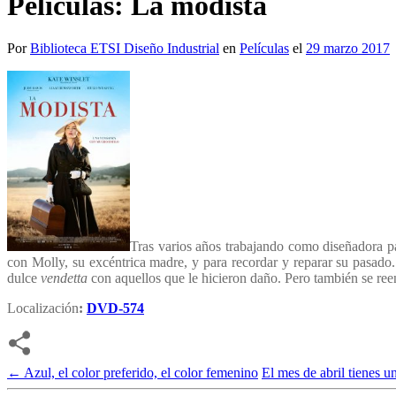
Películas: La modista
Por
Biblioteca ETSI Diseño Industrial
en
Películas
el
29 marzo 2017
Tras varios años trabajando como diseñadora par
con Molly, su excéntrica madre, y para recordar y reparar su pasado.
dulce
vendetta
con aquellos que le hicieron daño. Pero también se re
Localización
:
DVD-574
←
Azul, el color preferido, el color femenino
El mes de abril tienes un