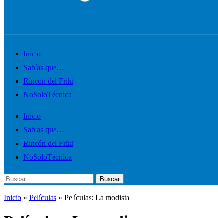
Alternar
Inicio
el
Sabías que…
menú
Rincón del Friki
móvil
NoSoloTécnica
Inicio
Sabías que…
Rincón del Friki
NoSoloTécnica
Buscar:
Buscar
Inicio
»
Películas
»
Películas: La modista