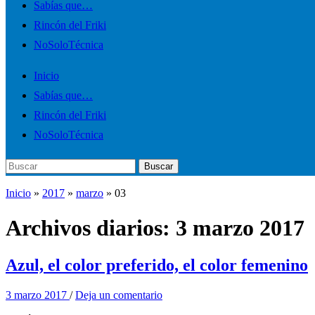
el
Sabías que…
menú
Rincón del Friki
móvil
NoSoloTécnica
Inicio
Sabías que…
Rincón del Friki
NoSoloTécnica
Buscar:
Buscar
Inicio
»
2017
»
marzo
»
03
Archivos diarios:
3 marzo 2017
Azul, el color preferido, el color femenino
3 marzo 2017
/
Deja un comentario