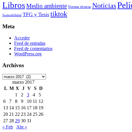
Libros
Pelí
Noticias
Medio ambiente
Normas técnicas
tiktok
TFG y Tesis
Sostenibilidad
Meta
Acceder
Feed de entradas
Feed de comentarios
WordPress.org
Archivos
Archivos
marzo 2017
L
M
X
J
V
S
D
1
2
3
4
5
6
7
8
9
10
11
12
13
14
15
16
17
18
19
20
21
22
23
24
25
26
27
28
29
30
31
« Feb
Abr »