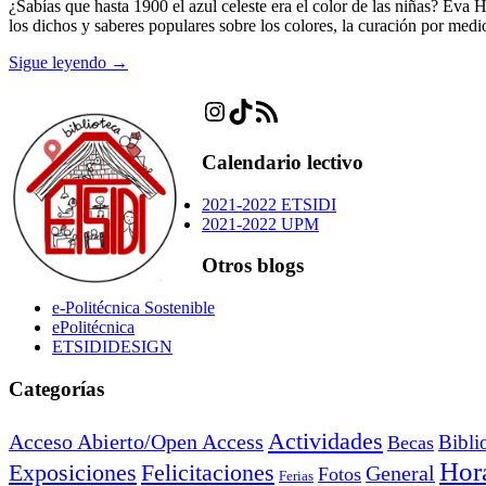
¿Sabías que hasta 1900 el azul celeste era el color de las niñas? Eva H
los dichos y saberes populares sobre los colores, la curación por medi
Sigue leyendo →
Instagram
TikTok
Feed RSS
Calendario lectivo
2021-2022 ETSIDI
2021-2022 UPM
Otros blogs
e-Politécnica Sostenible
ePolitécnica
ETSIDIDESIGN
Categorías
Actividades
Acceso Abierto/Open Access
Bibli
Becas
Hora
Exposiciones
Felicitaciones
General
Fotos
Ferias