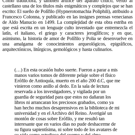
Como traductora, y también artífice del aparato crítico, vertió al
castellano una de los títulos más enigmáticos y complejos que se han
escrito: El sueño de Polífilo (Hypnerotomachia Poliphili), atribuido a
Francesco Colonna, y publicado en las insignes prensas venecianas
de Aldo Manucio en 1499. La complejidad de esta obra estriba en
que está escrita en un lenguaje culto inventado que entremezcla el
latín, el italiano, el griego y caracteres jeroglíficos; y en que,
asimismo, la historia de amor de Polífilo y Polia se desenvuelve en
una amalgama de conocimientos arqueológicos, epigráficos,
arquitectónicos, litúrgicos, gemológicos y hasta culinarios.
(…) En esta ocasión hubo suerte. Fueron a parar a mis
manos varios tomos de diferente pelaje sobre el físico
Erófilo de Antioquía, muerto en el año 200 d.C, que me
vinieron como anillo al dedo. En la sala de lectura
reservada a los investigadores, y vigilada por un
guardia de seguridad para que estos no dañaran los
libros ni arrancaran los preciosos grabados, como ya
han hecho muchos desaprensivos en la biblioteca de mi
universidad y en el Archivo del Reino. Averigüé un
montón de cosas sobre Erófilo, y me resultó tan
interesante que en varios días no pude deshacerme de
su figura sapientísima, ni sobre todo de los avatares de
su vida como estudioso del cuerpo y del alma,