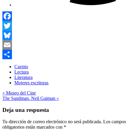
Facebook
Twitter
Bluesky
Email
Compartir
Cuento
Lectura
Literatura
Mujeres escritoras
Navegación
« Museo del Cine
The Sandman. Neil Gaiman »
de
entradas
Deja una respuesta
Tu dirección de correo electrónico no será publicada.
Los campos
obligatorios están marcados con
*