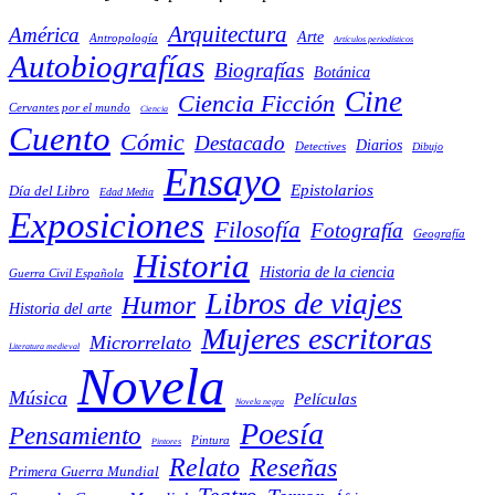
Arquitectura
América
Arte
Antropología
Artículos periodísticos
Autobiografías
Biografías
Botánica
Cine
Ciencia Ficción
Cervantes por el mundo
Ciencia
Cuento
Cómic
Destacado
Diarios
Detectives
Dibujo
Ensayo
Epistolarios
Día del Libro
Edad Media
Exposiciones
Filosofía
Fotografía
Geografía
Historia
Historia de la ciencia
Guerra Civil Española
Libros de viajes
Humor
Historia del arte
Mujeres escritoras
Microrrelato
Literatura medieval
Novela
Música
Películas
Novela negra
Poesía
Pensamiento
Pintura
Pintores
Reseñas
Relato
Primera Guerra Mundial