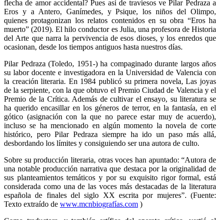
flecha de amor accidental? Pues así de traviesos ve Pilar Pedraza a
Eros y a Antero, Ganímedes, y Psique, los niños del Olimpo,
quienes protagonizan los relatos contenidos en su obra “Eros ha
muerto” (2019). El hilo conductor es Julia, una profesora de Historia
del Arte que narra la pervivencia de esos dioses, y los enredos que
ocasionan, desde los tiempos antiguos hasta nuestros días.
Pilar Pedraza (Toledo, 1951-) ha compaginado durante largos años
su labor docente e investigadora en la Universidad de Valencia con
la creación literaria. En 1984 publicó su primera novela, Las joyas
de la serpiente, con la que obtuvo el Premio Ciudad de Valencia y el
Premio de la Crítica. Además de cultivar el ensayo, su literatura se
ha querido encasillar en los géneros de terror, en la fantasía, en el
gótico (asignación con la que no parece estar muy de acuerdo),
incluso se ha mencionado en algún momento la novela de corte
histórico, pero Pilar Pedraza siempre ha ido un paso más allá,
desbordando los límites y consiguiendo ser una autora de culto.
Sobre su producción literaria, otras voces han apuntado: “Autora de
una notable producción narrativa que destaca por la originalidad de
sus planteamientos temáticos y por su exquisito rigor formal, está
considerada como una de las voces más destacadas de la literatura
española de finales del siglo XX escrita por mujeres”. (Fuente:
Texto extraído de
www.mcnbiografías.com
)