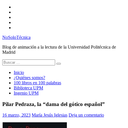
Saltar
Twitter
al
Instagram
contenido
Facebook
RSS
Email
NoSoloTécnica
Blog de animación a la lectura de la Universidad Politécnica de
Madrid
Buscar:
Inicio
¿Quiénes somos?
100 libros en 100 palabras
Biblioteca UPM
Ingenio UPM
Pilar Pedraza, la “dama del gótico español”
16 marzo, 2023
María Jesús Iglesias
Deja un comentario