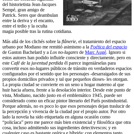
del historietista Jean-Jacques
Sempé, gran amigo de
Patrick. Seres que deambulan
entre la deriva y el encanto,
entre el tedio y la oculta
magia posible tras la rutina cotidiana.
Más allá de los clichés sobre la
flânerie
, el tratamiento del espacio
urbano por Modiano me remitió asimismo a la
Poética del espacio
de Gaston Bachelard y a
Los no-lugares
de
Marc Augé
. Ignoro si
estos autores han podido influirle consciente y directamente, pero en
este
Café de la juventud perdida
él parece ingeniárselas para
convertir esos no-lugares públicos de tránsito en verdaderos espacios
configurados por el sentido que los personajes -desarraigados de sus
propios domicilios privados y tal que pequeños dioses- les otorgan.
La propia ciudad se convierte en un seno u hogar materno al que
huir hacia afuera, frente a la desolación interior. Desde este punto de
vista, Modiano, nacido justo en el emblemático 1945, puede ser
considerado como un eficaz pintor literario del París postindustrial.
Porque además, no es poco lo que esos personajes dejan traslucir de
la percepción y vivencia de la ciudad por el propio autor. Por otro
lado la novela ha sido etiquetada en alguna ocasión como
“policíaca” pero me parece más bien existencial y filosófica que otra
cosa, incluso admitiendo sus ingredientes detectivescos; y en
cualquier caso es bastante onírica e híbrida: con elementos tanto