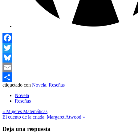
Facebook
Twitter
Bluesky
Email
etiquetado con
Novela
,
Reseñas
Compartir
Novela
Reseñas
Navegación
« Mujeres Matemáticas
El cuento de la criada. Margaret Atwood »
de
entradas
Deja una respuesta