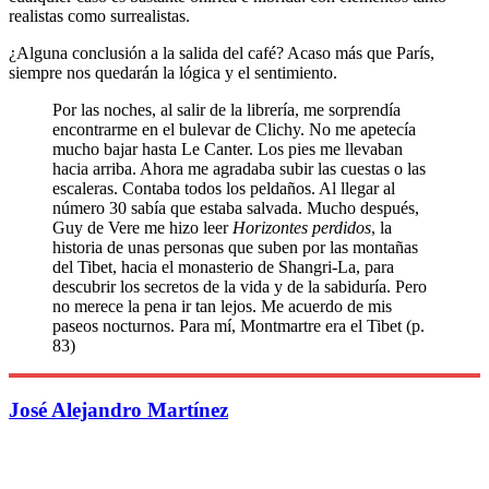
realistas como surrealistas.
¿Alguna conclusión a la salida del café? Acaso más que París,
siempre nos quedarán la lógica y el sentimiento.
Por las noches, al salir de la librería, me sorprendía
encontrarme en el bulevar de Clichy. No me apetecía
mucho bajar hasta Le Canter. Los pies me llevaban
hacia arriba. Ahora me agradaba subir las cuestas o las
escaleras. Contaba todos los peldaños. Al llegar al
número 30 sabía que estaba salvada. Mucho después,
Guy de Vere me hizo leer
Horizontes perdidos
, la
historia de unas personas que suben por las montañas
del Tibet, hacia el monasterio de Shangri-La, para
descubrir los secretos de la vida y de la sabiduría. Pero
no merece la pena ir tan lejos. Me acuerdo de mis
paseos nocturnos. Para mí, Montmartre era el Tibet (p.
83)
José Alejandro Martínez