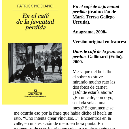
En el café de la juventud
perdida
(traducción de
María Teresa Gallego
Urrutia).
Anagrama, 2008-
Versión original en francés:
Dans le café de la jeunesse
perdue.
Gallimard (Folio),
2009-
Me saqué del bolsillo
el sobre y estuve
mirando mucho rato las
dos fotos de carnet.
¿Dónde estaría ahora?
¿En un café, como yo,
sentada sola a una
mesa? Seguramente se
me ocurría eso por la frase que había dicho él hacía un
rato. “Uno intenta crear vínculos…” Encuentros en la
calle, en una estación de metro en hora punta. En
momentos de esos habría que sujetarse mutuamente con