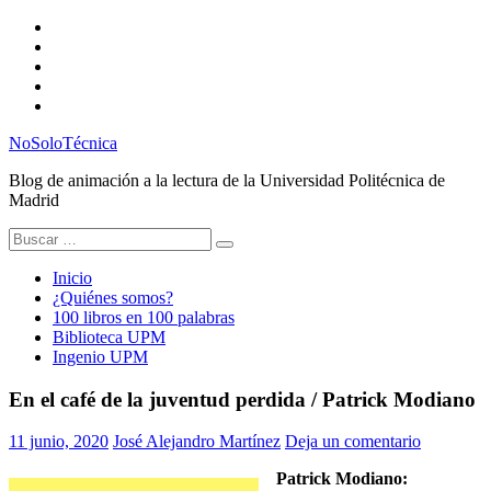
Saltar
Twitter
al
Instagram
contenido
Facebook
RSS
Email
NoSoloTécnica
Blog de animación a la lectura de la Universidad Politécnica de
Madrid
Buscar:
Inicio
¿Quiénes somos?
100 libros en 100 palabras
Biblioteca UPM
Ingenio UPM
En el café de la juventud perdida / Patrick Modiano
11 junio, 2020
José Alejandro Martínez
Deja un comentario
Patrick Modiano: