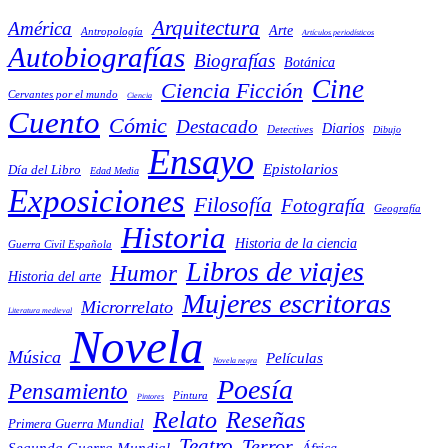
Arquitectura
América
Arte
Antropología
Artículos periodísticos
Autobiografías
Biografías
Botánica
Cine
Ciencia Ficción
Cervantes por el mundo
Ciencia
Cuento
Cómic
Destacado
Diarios
Detectives
Dibujo
Ensayo
Epistolarios
Día del Libro
Edad Media
Exposiciones
Filosofía
Fotografía
Geografía
Historia
Historia de la ciencia
Guerra Civil Española
Libros de viajes
Humor
Historia del arte
Mujeres escritoras
Microrrelato
Literatura medieval
Novela
Música
Películas
Novela negra
Poesía
Pensamiento
Pintura
Pintores
Reseñas
Relato
Primera Guerra Mundial
Teatro
Terror
Segunda Guerra Mundial