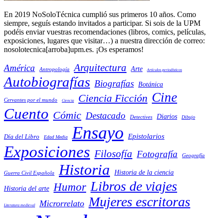
En 2019 NoSoloTécnica cumplió sus primeros 10 años. Como
siempre, seguís estando invitados a participar. Si sois de la UPM
podéis enviar vuestras recomendaciones (libros, comics, películas,
exposiciones, lugares que visitar…) a nuestra dirección de correo:
nosolotecnica[arroba]upm.es. ¡Os esperamos!
Arquitectura
América
Arte
Antropología
Artículos periodísticos
Autobiografías
Biografías
Botánica
Cine
Ciencia Ficción
Cervantes por el mundo
Ciencia
Cuento
Cómic
Destacado
Diarios
Detectives
Dibujo
Ensayo
Epistolarios
Día del Libro
Edad Media
Exposiciones
Filosofía
Fotografía
Geografía
Historia
Historia de la ciencia
Guerra Civil Española
Libros de viajes
Humor
Historia del arte
Mujeres escritoras
Microrrelato
Literatura medieval