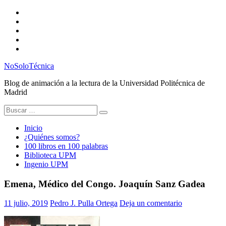
Saltar
Twitter
al
Instagram
contenido
Facebook
RSS
Email
NoSoloTécnica
Blog de animación a la lectura de la Universidad Politécnica de
Madrid
Buscar:
Inicio
¿Quiénes somos?
100 libros en 100 palabras
Biblioteca UPM
Ingenio UPM
Emena, Médico del Congo. Joaquín Sanz Gadea
11 julio, 2019
Pedro J. Pulla Ortega
Deja un comentario