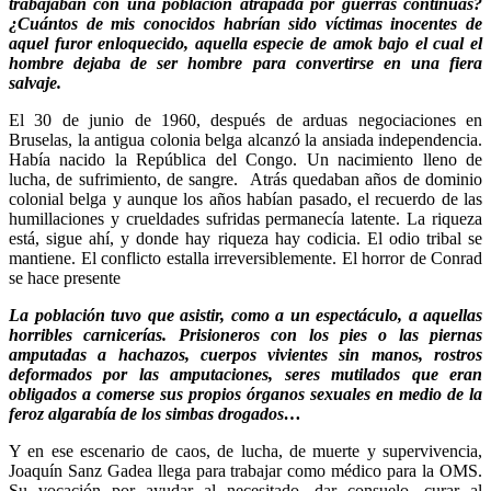
trabajaban con una población atrapada por guerras continuas?
¿Cuántos de mis conocidos habrían sido víctimas inocentes de
aquel furor enloquecido, aquella especie de amok bajo el cual el
hombre dejaba de ser hombre para convertirse en una fiera
salvaje.
El 30 de junio de 1960, después de arduas negociaciones en
Bruselas, la antigua colonia belga alcanzó la ansiada independencia.
Había nacido la República del Congo. Un nacimiento lleno de
lucha, de sufrimiento, de sangre. Atrás quedaban años de dominio
colonial belga y aunque los años habían pasado, el recuerdo de las
humillaciones y crueldades sufridas permanecía latente. La riqueza
está, sigue ahí, y donde hay riqueza hay codicia. El odio tribal se
mantiene. El conflicto estalla irreversiblemente. El horror de Conrad
se hace presente
La población tuvo que asistir, como a un espectáculo, a aquellas
horribles carnicerías. Prisioneros con los pies o las piernas
amputadas a hachazos, cuerpos vivientes sin manos, rostros
deformados por las amputaciones, seres mutilados que eran
obligados a comerse sus propios órganos sexuales en medio de la
feroz algarabía de los simbas drogados…
Y en ese escenario de caos, de lucha, de muerte y supervivencia,
Joaquín Sanz Gadea llega para trabajar como médico para la OMS.
Su vocación por ayudar al necesitado, dar consuelo, curar al