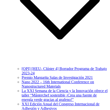
[OPI] [HEU- Clúster 4] Borrador Programa de Trabajo
2023-24
Premio Margarita Salas de Investigación 2021
Nano 2022 – 16th International Conference on
Nanostructured Materials
La XXI Semana de la Ciencia y la Innovación ofrece el
taller “Másterchef sostenible ¡Crea una fuente de
energía verde gracias al grafeno!”
XXI Edición Anual del Congreso Internacional de
Adhesión y Adhesivos