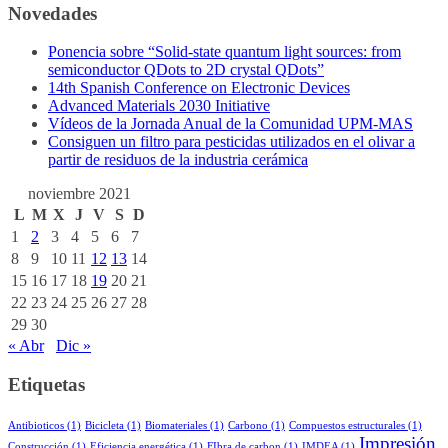
Novedades
Ponencia sobre “Solid-state quantum light sources: from
semiconductor QDots to 2D crystal QDots”
14th Spanish Conference on Electronic Devices
Advanced Materials 2030 Initiative
Vídeos de la Jornada Anual de la Comunidad UPM-MAS
Consiguen un filtro para pesticidas utilizados en el olivar a
partir de residuos de la industria cerámica
noviembre 2021
L
M
X
J
V
S
D
1
2
3
4
5
6
7
8
9
10
11
12
13
14
15
16
17
18
19
20
21
22
23
24
25
26
27
28
29
30
« Abr
Dic »
Etiquetas
Antibioticos
(1)
Bicicleta
(1)
Biomateriales
(1)
Carbono
(1)
Compuestos estructurales
(1)
Impresión
Construcción
(1)
Eficiencia energética
(1)
FIbra de carbon
(1)
IMDEA
(1)