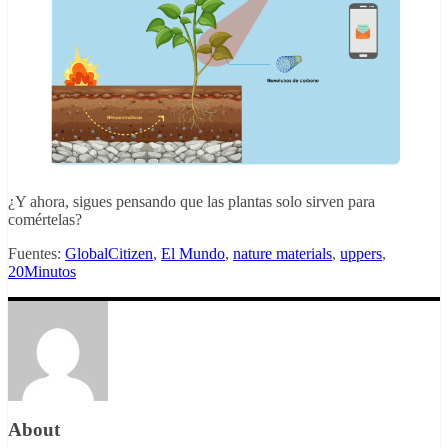
¿Y ahora, sigues pensando que las plantas solo sirven para
comértelas?
Fuentes:
GlobalCitizen
,
El Mundo
,
nature materials
,
uppers
,
20Minutos
About