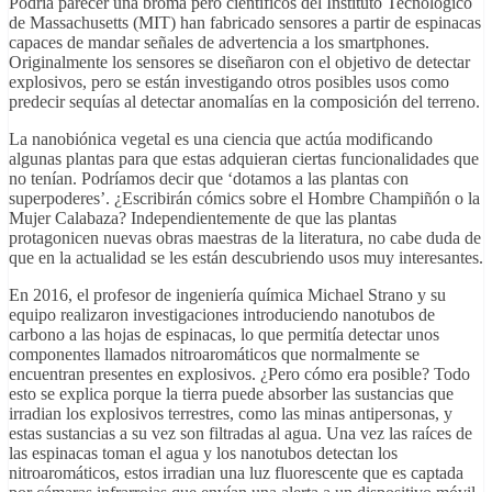
Podría parecer una broma pero científicos del Instituto Tecnológico
de Massachusetts (MIT) han fabricado sensores a partir de espinacas
capaces de mandar señales de advertencia a los smartphones.
Originalmente los sensores se diseñaron con el objetivo de detectar
explosivos, pero se están investigando otros posibles usos como
predecir sequías al detectar anomalías en la composición del terreno.
La nanobiónica vegetal es una ciencia que actúa modificando
algunas plantas para que estas adquieran ciertas funcionalidades que
no tenían. Podríamos decir que ‘dotamos a las plantas con
superpoderes’. ¿Escribirán cómics sobre el Hombre Champiñón o la
Mujer Calabaza? Independientemente de que las plantas
protagonicen nuevas obras maestras de la literatura, no cabe duda de
que en la actualidad se les están descubriendo usos muy interesantes.
En 2016, el profesor de ingeniería química Michael Strano y su
equipo realizaron investigaciones introduciendo nanotubos de
carbono a las hojas de espinacas, lo que permitía detectar unos
componentes llamados nitroaromáticos que normalmente se
encuentran presentes en explosivos. ¿Pero cómo era posible? Todo
esto se explica porque la tierra puede absorber las sustancias que
irradian los explosivos terrestres, como las minas antipersonas, y
estas sustancias a su vez son filtradas al agua. Una vez las raíces de
las espinacas toman el agua y los nanotubos detectan los
nitroaromáticos, estos irradian una luz fluorescente que es captada