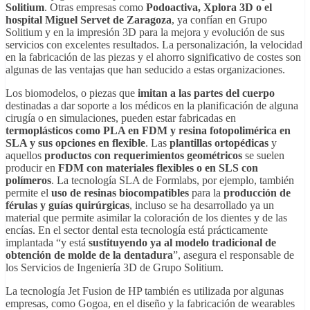
Solitium
. Otras empresas como
Podoactiva, Xplora 3D o el
hospital Miguel Servet de Zaragoza
, ya confían en Grupo
Solitium y en la impresión 3D para la mejora y evolución de sus
servicios con excelentes resultados. La personalización, la velocidad
en la fabricación de las piezas y el ahorro significativo de costes son
algunas de las ventajas que han seducido a estas organizaciones.
Los biomodelos, o piezas que
imitan a las partes del cuerpo
destinadas a dar soporte a los médicos en la planificación de alguna
cirugía o en simulaciones, pueden estar fabricadas en
termoplásticos como PLA en FDM y resina fotopolimérica en
SLA y sus opciones en flexible
. Las
plantillas ortopédicas
y
aquellos
productos con requerimientos geométricos
se suelen
producir en
FDM con materiales flexibles o en SLS con
polímeros
. La tecnología SLA de Formlabs, por ejemplo, también
permite el
uso de resinas biocompatibles
para la
producción de
férulas y guías quirúrgicas
, incluso se ha desarrollado ya un
material que permite asimilar la coloración de los dientes y de las
encías. En el sector dental esta tecnología está prácticamente
implantada “y está
sustituyendo ya al modelo tradicional de
obtención de molde de la dentadura
”, asegura el responsable de
los Servicios de Ingeniería 3D de Grupo Solitium.
La tecnología Jet Fusion de HP también es utilizada por algunas
empresas, como Gogoa, en el diseño y la fabricación de wearables