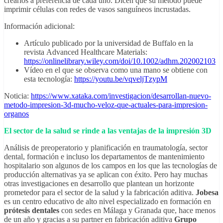
crearlos a preferencia de cada uno. Dicen que su método puede
imprimir células con redes de vasos sanguíneos incrustadas.
Información adicional:
Artículo publicado por la universidad de Buffalo en la
revista Advanced Healthcare Materials:
https://onlinelibrary.wiley.com/doi/10.1002/adhm.202002103
Vídeo en el que se observa como una mano se obtiene con
esta tecnología:
https://youtu.be/vqveljTzypM
Noticia:
https://www.xataka.com/investigacion/desarrollan-nuevo-
metodo-impresion-3d-mucho-veloz-que-actuales-para-impresion-
organos
El sector de la salud se rinde a las ventajas de la impresión 3D
Análisis de preoperatorio y planificación en traumatología, sector
dental, formación e incluso los departamentos de mantenimiento
hospitalario son algunos de los campos en los que las tecnologías de
producción alternativas ya se aplican con éxito. Pero hay muchas
otras investigaciones en desarrollo que plantean un horizonte
prometedor para el sector de la salud y la fabricación aditiva.
Jobesa
es un centro educativo de alto nivel especializado en formación en
prótesis dentales
con sedes en Málaga y Granada que, hace menos
de un año y gracias a su partner en fabricación aditiva
Grupo