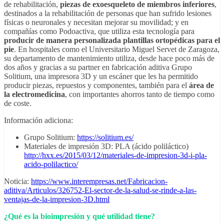
de rehabilitación,
piezas de exoesqueleto de miembros inferiores
,
destinados a la rehabilitación de personas que han sufrido lesiones
físicas o neuronales y necesitan mejorar su movilidad; y en
compañías como Podoactiva, que utiliza esta tecnología para
producir de manera personalizada plantillas ortopédicas para el
pie
. En hospitales como el Universitario Miguel Servet de Zaragoza,
su departamento de mantenimiento utiliza, desde hace poco más de
dos años y gracias a su partner en fabricación aditiva Grupo
Solitium, una impresora 3D y un escáner que les ha permitido
producir piezas, repuestos y componentes, también para el
área de
la electromedicina
, con importantes ahorros tanto de tiempo como
de coste.
Información adiciona:
Grupo Solitium:
https://solitium.es/
Materiales de impresión 3D: PLA (ácido poliláctico)
http://hxx.es/2015/03/12/materiales-de-impresion-3d-i-pla-
acido-polilactico/
Noticia:
https://www.interempresas.net/Fabricacion-
aditiva/Articulos/326752-El-sector-de-la-salud-se-rinde-a-las-
ventajas-de-la-impresion-3D.html
¿Qué es la bioimpresión y qué utilidad tiene?