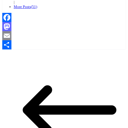
|
More Posts(51)
Facebook
Mastodon
Email
Compartir