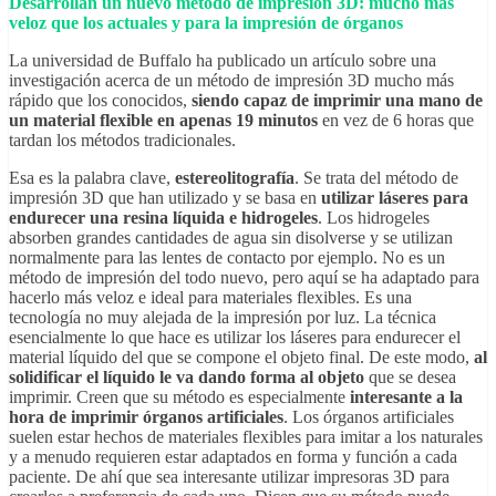
Desarrollan un nuevo método de impresión 3D: mucho más
veloz que los actuales y para la impresión de órganos
La universidad de Buffalo ha publicado un artículo sobre una
investigación acerca de un método de impresión 3D mucho más
rápido que los conocidos,
siendo capaz de imprimir una mano de
un material flexible en apenas 19 minutos
en vez de 6 horas que
tardan los métodos tradicionales.
Esa es la palabra clave,
estereolitografía
. Se trata del método de
impresión 3D que han utilizado y se basa en
utilizar láseres para
endurecer una resina líquida e hidrogeles
. Los hidrogeles
absorben grandes cantidades de agua sin disolverse y se utilizan
normalmente para las lentes de contacto por ejemplo. No es un
método de impresión del todo nuevo, pero aquí se ha adaptado para
hacerlo más veloz e ideal para materiales flexibles. Es una
tecnología no muy alejada de la impresión por luz. La técnica
esencialmente lo que hace es utilizar los láseres para endurecer el
material líquido del que se compone el objeto final. De este modo,
al
solidificar el líquido le va dando forma al objeto
que se desea
imprimir. Creen que su método es especialmente
interesante a la
hora de imprimir órganos artificiales
. Los órganos artificiales
suelen estar hechos de materiales flexibles para imitar a los naturales
y a menudo requieren estar adaptados en forma y función a cada
paciente. De ahí que sea interesante utilizar impresoras 3D para