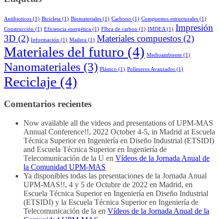
Antibioticos
(1)
Bicicleta
(1)
Biomateriales
(1)
Carbono
(1)
Compuestos estructurales
(1)
Impresión
Construcción
(1)
Eficiencia energética
(1)
FIbra de carbon
(1)
IMDEA
(1)
3D
(2)
Materiales compuestos
(2)
Información
(1)
Madera
(1)
Materiales del futuro
(4)
Medioambiente
(1)
Nanomateriales
(3)
Plástico
(1)
Polímeros Avanzados
(1)
Reciclaje
(4)
Comentarios recientes
Now available all the videos and presentations of UPM-MAS
Annual Conference!!, 2022 October 4-5, in Madrid at Escuela
Técnica Superior en Ingeniería en Diseño Industrial (ETSIDI)
and Escuela Técnica Superior en Ingeniería de
Telecomunicación de la U
en
Vídeos de la Jornada Anual de
la Comunidad UPM-MAS
Ya disponibles todas las presentaciones de la Jornada Anual
UPM-MAS!!, 4 y 5 de Octubre de 2022 en Madrid, en
Escuela Técnica Superior en Ingeniería en Diseño Industrial
(ETSIDI) y la Escuela Técnica Superior en Ingeniería de
Telecomunicación de la
en
Vídeos de la Jornada Anual de la