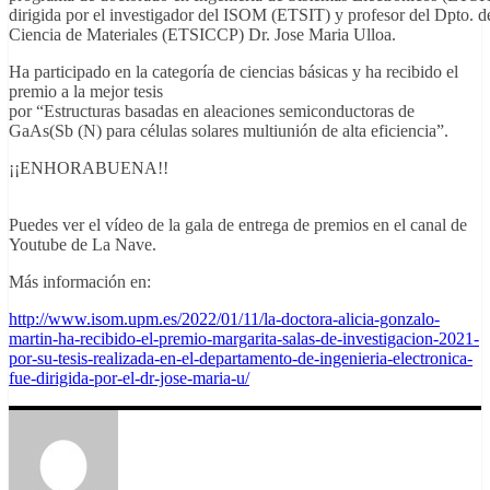
dirigida por el investigador del ISOM (ETSIT) y profesor del Dpto. d
Ciencia de Materiales (ETSICCP) Dr. Jose Maria Ulloa.
Ha participado en la categoría de ciencias básicas y ha recibido el
premio a la mejor tesis
por “Estructuras basadas en aleaciones semiconductoras de
GaAs(Sb (N) para células solares multiunión de alta eficiencia”.
¡¡ENHORABUENA!!
Puedes ver el vídeo de la gala de entrega de premios en el canal de
Youtube de La Nave.
Más información en:
http://www.isom.upm.es/2022/01/11/la-doctora-alicia-gonzalo-
martin-ha-recibido-el-premio-margarita-salas-de-investigacion-2021-
por-su-tesis-realizada-en-el-departamento-de-ingenieria-electronica-
fue-dirigida-por-el-dr-jose-maria-u/