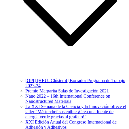
[OPI] [HEU- Clúster 4] Borrador Programa de Trabajo
2023-24
Premio Margarita Salas de Investigación 2021
Nano 2022 – 16th International Conference on
Nanostructured Materials
La XXI Semana de la Ciencia y la Innovación ofrece el
taller “Másterchef sostenible ¡Crea una fuente de
energía verde gracias al grafeno!”
XXI Edición Anual del Congreso Internacional de
Adhesión y Adhesivos