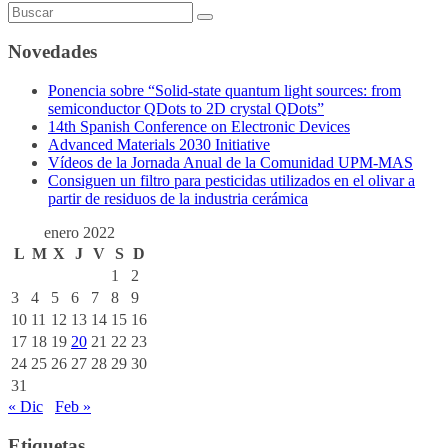
Novedades
Ponencia sobre “Solid-state quantum light sources: from
semiconductor QDots to 2D crystal QDots”
14th Spanish Conference on Electronic Devices
Advanced Materials 2030 Initiative
Vídeos de la Jornada Anual de la Comunidad UPM-MAS
Consiguen un filtro para pesticidas utilizados en el olivar a
partir de residuos de la industria cerámica
enero 2022
L
M
X
J
V
S
D
1
2
3
4
5
6
7
8
9
10
11
12
13
14
15
16
17
18
19
20
21
22
23
24
25
26
27
28
29
30
31
« Dic
Feb »
Etiquetas