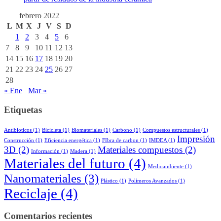
febrero 2022
L
M
X
J
V
S
D
1
2
3
4
5
6
7
8
9
10
11
12
13
14
15
16
17
18
19
20
21
22
23
24
25
26
27
28
« Ene
Mar »
Etiquetas
Antibioticos
(1)
Bicicleta
(1)
Biomateriales
(1)
Carbono
(1)
Compuestos estructurales
(1)
Impresión
Construcción
(1)
Eficiencia energética
(1)
FIbra de carbon
(1)
IMDEA
(1)
3D
(2)
Materiales compuestos
(2)
Información
(1)
Madera
(1)
Materiales del futuro
(4)
Medioambiente
(1)
Nanomateriales
(3)
Plástico
(1)
Polímeros Avanzados
(1)
Reciclaje
(4)
Comentarios recientes