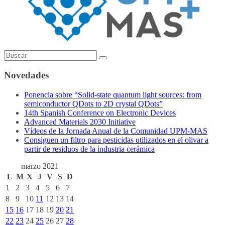
Novedades
Ponencia sobre “Solid-state quantum light sources: from
semiconductor QDots to 2D crystal QDots”
14th Spanish Conference on Electronic Devices
Advanced Materials 2030 Initiative
Vídeos de la Jornada Anual de la Comunidad UPM-MAS
Consiguen un filtro para pesticidas utilizados en el olivar a
partir de residuos de la industria cerámica
marzo 2021
L
M
X
J
V
S
D
1
2
3
4
5
6
7
8
9
10
11
12
13
14
15
16
17
18
19
20
21
22
23
24
25
26
27
28