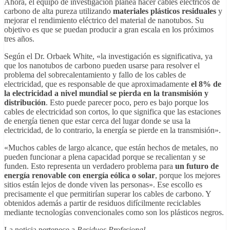
Ahora, el equipo de investigación planea hacer cables eléctricos de
carbono de alta pureza utilizando
materiales plásticos residuales
y
mejorar el rendimiento eléctrico del material de nanotubos. Su
objetivo es que se puedan producir a gran escala en los próximos
tres años.
Según el Dr. Orbaek White, «la investigación es significativa, ya
que los nanotubos de carbono pueden usarse para resolver el
problema del sobrecalentamiento y fallo de los cables de
electricidad, que es responsable de que aproximadamente
el 8% de
la electricidad a nivel mundial se pierda en la transmisión y
distribución
. Esto puede parecer poco, pero es bajo porque los
cables de electricidad son cortos, lo que significa que las estaciones
de energía tienen que estar cerca del lugar donde se usa la
electricidad, de lo contrario, la energía se pierde en la transmisión».
«Muchos cables de largo alcance, que están hechos de metales, no
pueden funcionar a plena capacidad porque se recalientan y se
funden. Esto representa un verdadero problema para
un futuro de
energía renovable con energía eólica o solar
, porque los mejores
sitios están lejos de donde viven las personas». Ese escollo es
precisamente el que permitirían superar los cables de carbono. Y
obtenidos además a partir de residuos difícilmente reciclables
mediante tecnologías convencionales como son los plásticos negros.
La noticia pertenece a
Residuos Profesional,