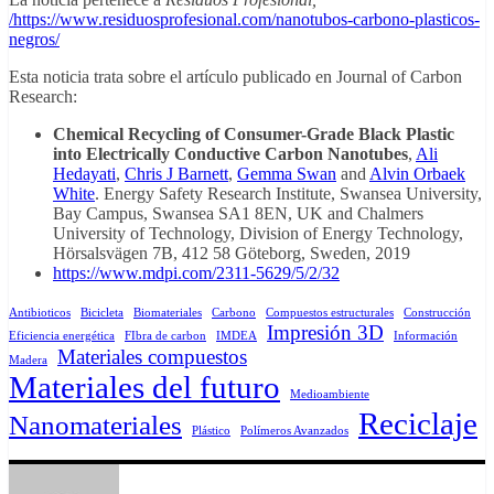
/https://www.residuosprofesional.com/nanotubos-carbono-plasticos-
negros/
Esta noticia trata sobre el artículo publicado en Journal of Carbon
Research:
Chemical Recycling of Consumer-Grade Black Plastic
into Electrically Conductive Carbon Nanotubes
,
Ali
Hedayati
,
Chris J Barnett
,
Gemma Swan
and
Alvin Orbaek
White
. Energy Safety Research Institute, Swansea University,
Bay Campus, Swansea SA1 8EN, UK and Chalmers
University of Technology, Division of Energy Technology,
Hörsalsvägen 7B, 412 58 Göteborg, Sweden, 2019
https://www.mdpi.com/2311-5629/5/2/32
Antibioticos
Bicicleta
Biomateriales
Carbono
Compuestos estructurales
Construcción
Impresión 3D
Eficiencia energética
FIbra de carbon
IMDEA
Información
Materiales compuestos
Madera
Materiales del futuro
Medioambiente
Reciclaje
Nanomateriales
Plástico
Polímeros Avanzados