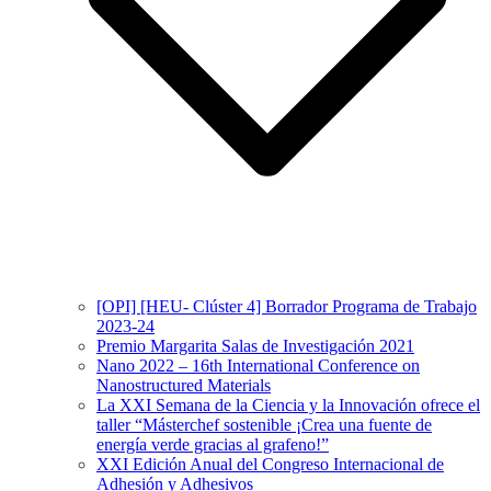
[OPI] [HEU- Clúster 4] Borrador Programa de Trabajo
2023-24
Premio Margarita Salas de Investigación 2021
Nano 2022 – 16th International Conference on
Nanostructured Materials
La XXI Semana de la Ciencia y la Innovación ofrece el
taller “Másterchef sostenible ¡Crea una fuente de
energía verde gracias al grafeno!”
XXI Edición Anual del Congreso Internacional de
Adhesión y Adhesivos