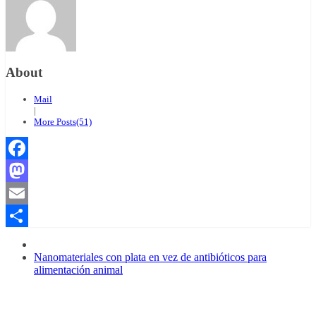
About
Mail
|
More Posts(51)
Facebook
Mastodon
Email
Compartir
Nanomateriales con plata en vez de antibióticos para
alimentación animal