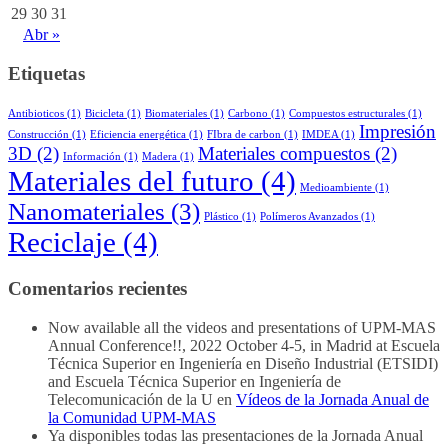
29
30
31
Abr »
Etiquetas
Antibioticos
(1)
Bicicleta
(1)
Biomateriales
(1)
Carbono
(1)
Compuestos estructurales
(1)
Impresión
Construcción
(1)
Eficiencia energética
(1)
FIbra de carbon
(1)
IMDEA
(1)
3D
(2)
Materiales compuestos
(2)
Información
(1)
Madera
(1)
Materiales del futuro
(4)
Medioambiente
(1)
Nanomateriales
(3)
Plástico
(1)
Polímeros Avanzados
(1)
Reciclaje
(4)
Comentarios recientes
Now available all the videos and presentations of UPM-MAS
Annual Conference!!, 2022 October 4-5, in Madrid at Escuela
Técnica Superior en Ingeniería en Diseño Industrial (ETSIDI)
and Escuela Técnica Superior en Ingeniería de
Telecomunicación de la U
en
Vídeos de la Jornada Anual de
la Comunidad UPM-MAS
Ya disponibles todas las presentaciones de la Jornada Anual