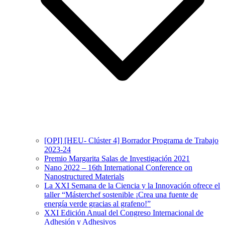
[OPI] [HEU- Clúster 4] Borrador Programa de Trabajo
2023-24
Premio Margarita Salas de Investigación 2021
Nano 2022 – 16th International Conference on
Nanostructured Materials
La XXI Semana de la Ciencia y la Innovación ofrece el
taller “Másterchef sostenible ¡Crea una fuente de
energía verde gracias al grafeno!”
XXI Edición Anual del Congreso Internacional de
Adhesión y Adhesivos