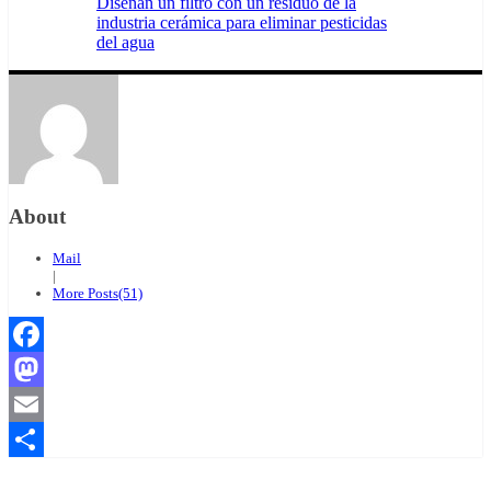
Diseñan un filtro con un residuo de la
industria cerámica para eliminar pesticidas
del agua
About
Mail
|
More Posts(51)
Facebook
Mastodon
Email
Compartir