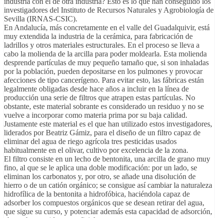
industria con el de otra industria? Esto es lo que han conseguido los
investigadores del Instituto de Recursos Naturales y Agrobiología de
Sevilla (IRNAS-CSIC).
En Andalucía, más concretamente en el valle del Guadalquivir, está
muy extendida la industria de la cerámica, para fabricación de
ladrillos y otros materiales estructurales. En el proceso se lleva a
cabo la molienda de la arcilla para poder moldearla. Esta molienda
desprende partículas de muy pequeño tamaño que, si son inhaladas
por la población, pueden depositarse en los pulmones y provocar
afecciones de tipo cancerígeno. Para evitar esto, las fábricas están
legalmente obligadas desde hace años a incluir en la línea de
producción una serie de filtros que atrapen estas partículas. No
obstante, este material sobrante es considerado un residuo y no se
vuelve a incorporar como materia prima por su baja calidad.
Justamente este material es el que han utilizado estos investigadores,
liderados por Beatriz Gámiz, para el diseño de un filtro capaz de
eliminar del agua de riego agrícola tres pesticidas usados
habitualmente en el olivar, cultivo por excelencia de la zona.
El filtro consiste en un lecho de bentonita, una arcilla de grano muy
fino, al que se le aplica una doble modificación: por un lado, se
eliminan los carbonatos y, por otro, se añade una disolución de
hierro o de un catión orgánico; se consigue así cambiar la naturaleza
hidrofílica de la bentonita a hidrofóbica, haciéndola capaz de
adsorber los compuestos orgánicos que se desean retirar del agua,
que sigue su curso, y potenciar además esta capacidad de adsorción,