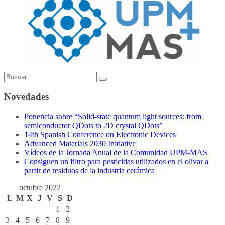
Novedades
Ponencia sobre “Solid-state quantum light sources: from
semiconductor QDots to 2D crystal QDots”
14th Spanish Conference on Electronic Devices
Advanced Materials 2030 Initiative
Vídeos de la Jornada Anual de la Comunidad UPM-MAS
Consiguen un filtro para pesticidas utilizados en el olivar a
partir de residuos de la industria cerámica
octubre 2022
L
M
X
J
V
S
D
1
2
3
4
5
6
7
8
9