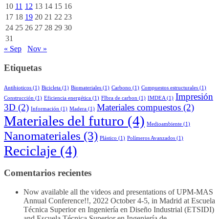
10
11
12
13
14
15
16
17
18
19
20
21
22
23
24
25
26
27
28
29
30
31
« Sep
Nov »
Etiquetas
Antibioticos
(1)
Bicicleta
(1)
Biomateriales
(1)
Carbono
(1)
Compuestos estructurales
(1)
Impresión
Construcción
(1)
Eficiencia energética
(1)
FIbra de carbon
(1)
IMDEA
(1)
3D
(2)
Materiales compuestos
(2)
Información
(1)
Madera
(1)
Materiales del futuro
(4)
Medioambiente
(1)
Nanomateriales
(3)
Plástico
(1)
Polímeros Avanzados
(1)
Reciclaje
(4)
Comentarios recientes
Now available all the videos and presentations of UPM-MAS
Annual Conference!!, 2022 October 4-5, in Madrid at Escuela
Técnica Superior en Ingeniería en Diseño Industrial (ETSIDI)
and Escuela Técnica Superior en Ingeniería de