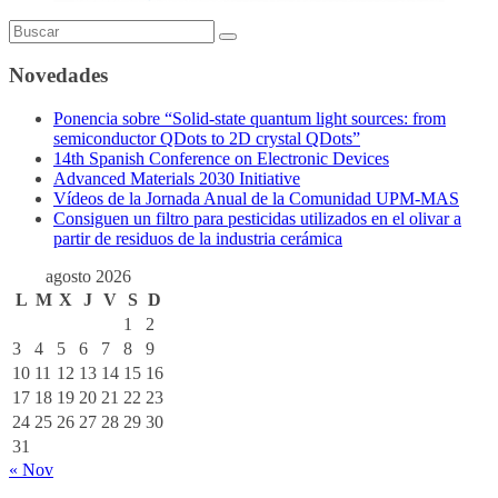
Novedades
Ponencia sobre “Solid-state quantum light sources: from
semiconductor QDots to 2D crystal QDots”
14th Spanish Conference on Electronic Devices
Advanced Materials 2030 Initiative
Vídeos de la Jornada Anual de la Comunidad UPM-MAS
Consiguen un filtro para pesticidas utilizados en el olivar a
partir de residuos de la industria cerámica
agosto 2026
L
M
X
J
V
S
D
1
2
3
4
5
6
7
8
9
10
11
12
13
14
15
16
17
18
19
20
21
22
23
24
25
26
27
28
29
30
31
« Nov