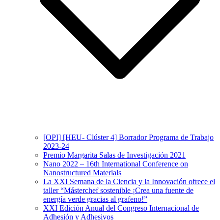
[OPI] [HEU- Clúster 4] Borrador Programa de Trabajo
2023-24
Premio Margarita Salas de Investigación 2021
Nano 2022 – 16th International Conference on
Nanostructured Materials
La XXI Semana de la Ciencia y la Innovación ofrece el
taller “Másterchef sostenible ¡Crea una fuente de
energía verde gracias al grafeno!”
XXI Edición Anual del Congreso Internacional de
Adhesión y Adhesivos