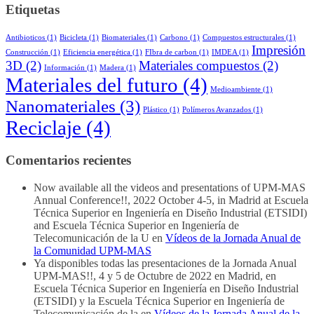
Etiquetas
Antibioticos
(1)
Bicicleta
(1)
Biomateriales
(1)
Carbono
(1)
Compuestos estructurales
(1)
Impresión
Construcción
(1)
Eficiencia energética
(1)
FIbra de carbon
(1)
IMDEA
(1)
3D
(2)
Materiales compuestos
(2)
Información
(1)
Madera
(1)
Materiales del futuro
(4)
Medioambiente
(1)
Nanomateriales
(3)
Plástico
(1)
Polímeros Avanzados
(1)
Reciclaje
(4)
Comentarios recientes
Now available all the videos and presentations of UPM-MAS
Annual Conference!!, 2022 October 4-5, in Madrid at Escuela
Técnica Superior en Ingeniería en Diseño Industrial (ETSIDI)
and Escuela Técnica Superior en Ingeniería de
Telecomunicación de la U
en
Vídeos de la Jornada Anual de
la Comunidad UPM-MAS
Ya disponibles todas las presentaciones de la Jornada Anual
UPM-MAS!!, 4 y 5 de Octubre de 2022 en Madrid, en
Escuela Técnica Superior en Ingeniería en Diseño Industrial
(ETSIDI) y la Escuela Técnica Superior en Ingeniería de
Telecomunicación de la
en
Vídeos de la Jornada Anual de la