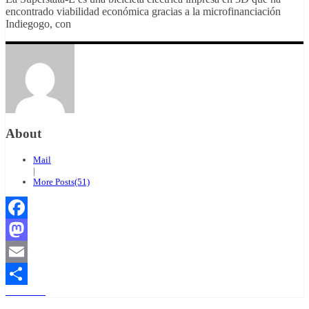
encontrado viabilidad económica gracias a la microfinanciación
Indiegogo, con
About
Mail
|
More Posts(51)
Facebook
Mastodon
Email
Leer más
Compartir