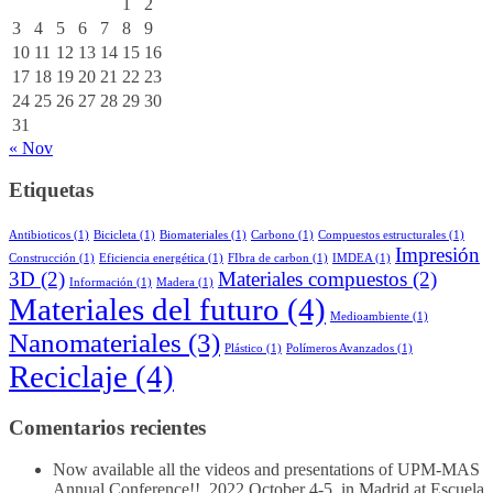
1
2
3
4
5
6
7
8
9
10
11
12
13
14
15
16
17
18
19
20
21
22
23
24
25
26
27
28
29
30
31
« Nov
Etiquetas
Antibioticos
(1)
Bicicleta
(1)
Biomateriales
(1)
Carbono
(1)
Compuestos estructurales
(1)
Impresión
Construcción
(1)
Eficiencia energética
(1)
FIbra de carbon
(1)
IMDEA
(1)
3D
(2)
Materiales compuestos
(2)
Información
(1)
Madera
(1)
Materiales del futuro
(4)
Medioambiente
(1)
Nanomateriales
(3)
Plástico
(1)
Polímeros Avanzados
(1)
Reciclaje
(4)
Comentarios recientes
Now available all the videos and presentations of UPM-MAS
Annual Conference!!, 2022 October 4-5, in Madrid at Escuela