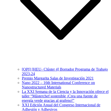
[OPI] [HEU- Clúster 4] Borrador Programa de Trabajo
2023-24
Premio Margarita Salas de Investigación 2021
Nano 2022 – 16th International Conference on
Nanostructured Materials
La XXI Semana de la Ciencia y la Innovación ofrece el
taller “Másterchef sostenible ¡Crea una fuente de
energía verde gracias al grafeno!”
XXI Edición Anual del Congreso Internacional de
Adhesión y Adhesivos