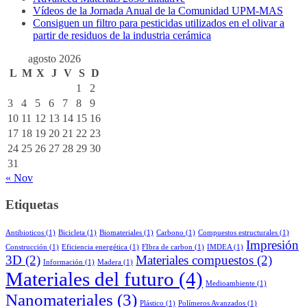
Vídeos de la Jornada Anual de la Comunidad UPM-MAS
Consiguen un filtro para pesticidas utilizados en el olivar a
partir de residuos de la industria cerámica
agosto 2026
L
M
X
J
V
S
D
1
2
3
4
5
6
7
8
9
10
11
12
13
14
15
16
17
18
19
20
21
22
23
24
25
26
27
28
29
30
31
« Nov
Etiquetas
Antibioticos
(1)
Bicicleta
(1)
Biomateriales
(1)
Carbono
(1)
Compuestos estructurales
(1)
Impresión
Construcción
(1)
Eficiencia energética
(1)
FIbra de carbon
(1)
IMDEA
(1)
3D
(2)
Materiales compuestos
(2)
Información
(1)
Madera
(1)
Materiales del futuro
(4)
Medioambiente
(1)
Nanomateriales
(3)
Plástico
(1)
Polímeros Avanzados
(1)