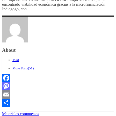
encontrado viabilidad económica gracias a la microfinanciación
Indiegogo, con
About
Mail
|
More Posts(51)
Facebook
Mastodon
Email
Leer más
Compartir
Materiales compuestos