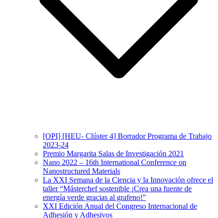
[OPI] [HEU- Clúster 4] Borrador Programa de Trabajo
2023-24
Premio Margarita Salas de Investigación 2021
Nano 2022 – 16th International Conference on
Nanostructured Materials
La XXI Semana de la Ciencia y la Innovación ofrece el
taller “Másterchef sostenible ¡Crea una fuente de
energía verde gracias al grafeno!”
XXI Edición Anual del Congreso Internacional de
Adhesión y Adhesivos