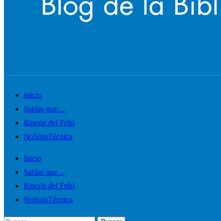
Alternar
Inicio
el
Sabías que…
menú
Rincón del Friki
móvil
NoSoloTécnica
Inicio
Sabías que…
Rincón del Friki
NoSoloTécnica
Buscar: