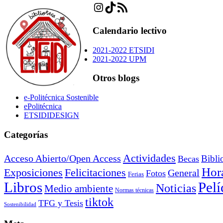
Instagram
TikTok
Feed RSS
Calendario lectivo
2021-2022 ETSIDI
2021-2022 UPM
Otros blogs
e-Politécnica Sostenible
ePolitécnica
ETSIDIDESIGN
Categorías
Actividades
Acceso Abierto/Open Access
Bibli
Becas
Hora
Exposiciones
Felicitaciones
General
Fotos
Ferias
Libros
Pelí
Noticias
Medio ambiente
Normas técnicas
tiktok
TFG y Tesis
Sostenibilidad