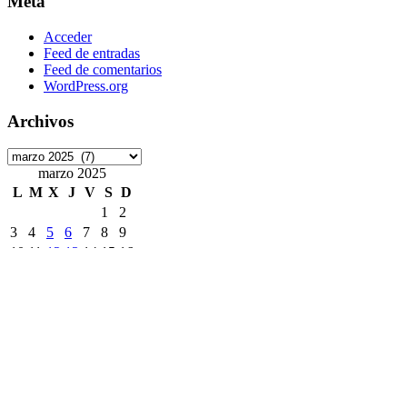
Meta
Acceder
Feed de entradas
Feed de comentarios
WordPress.org
Archivos
Archivos
marzo 2025
L
M
X
J
V
S
D
1
2
3
4
5
6
7
8
9
10
11
12
13
14
15
16
17
18
19
20
21
22
23
24
25
26
27
28
29
30
31
« Feb
Abr »
Etiquetas