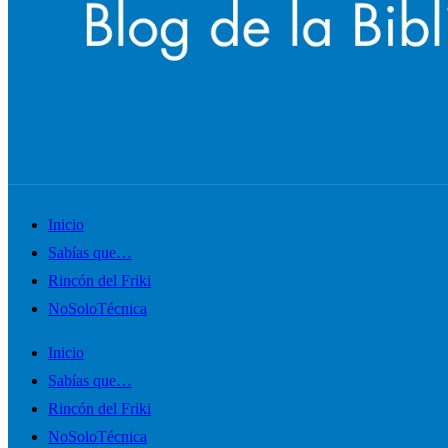
Alternar
Inicio
el
Sabías que…
menú
Rincón del Friki
móvil
NoSoloTécnica
Inicio
Sabías que…
Rincón del Friki
NoSoloTécnica