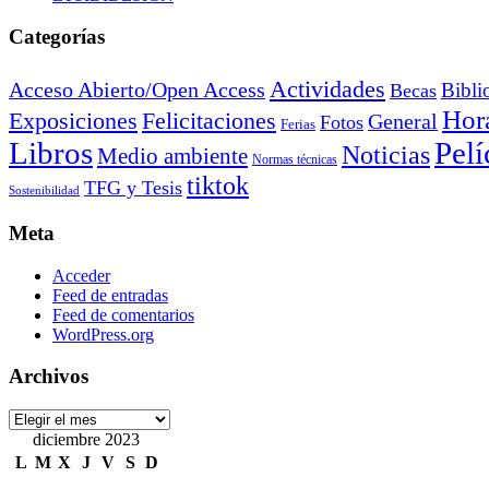
Categorías
Actividades
Acceso Abierto/Open Access
Bibli
Becas
Hora
Exposiciones
Felicitaciones
General
Fotos
Ferias
Libros
Pelí
Noticias
Medio ambiente
Normas técnicas
tiktok
TFG y Tesis
Sostenibilidad
Meta
Acceder
Feed de entradas
Feed de comentarios
WordPress.org
Archivos
Archivos
diciembre 2023
L
M
X
J
V
S
D
1
2
3