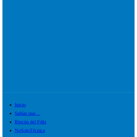
Alternar
Inicio
el
Sabías que…
menú
Rincón del Friki
móvil
NoSoloTécnica