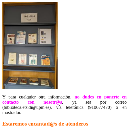
Y para cualquier otra información,
no dudes en ponerte en
contacto con nosotr@s
, ya sea por correo
(biblioteca.etsidi@upm.es), vía telefónica (910677470) o en
mostrador.
Estaremos encantad@s de atenderos