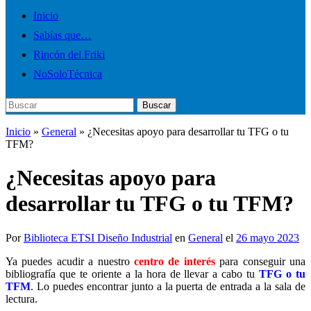
Inicio
Sabías que…
Rincón del Friki
NoSoloTécnica
Buscar:
Buscar
Inicio
»
General
»
¿Necesitas apoyo para desarrollar tu TFG o tu
TFM?
¿Necesitas apoyo para
desarrollar tu TFG o tu TFM?
Por
Biblioteca ETSI Diseño Industrial
en
General
el
26 mayo 2023
Ya puedes acudir a nuestro
centro de interés
para conseguir una
bibliografía que te oriente a la hora de llevar a cabo tu
TFG o tu
TFM
. Lo puedes encontrar junto a la puerta de entrada a la sala de
lectura.