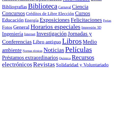
Biblioteca
Ciencia
Bibliografías
Carnaval
Cursos
Concursos
Créditos de Libre Elección
Exposiciones
Felicitaciones
Educación
Energía
Ferias
Horarios especiales
General
Fotos
Impresión 3D
Investigación
Jornadas y
Ingeniería
Internet
Libros
Conferencias
Libro antiguo
Medio
Películas
Noticias
ambiente
Normas técnicas
Recursos
Préstamos extraordinarios
Química
electrónicos
Revistas
Solidaridad y Voluntariado
tiktok
TFG y Tesis
Sostenibilidad
Meta
Acceder
Feed de entradas
Feed de comentarios
WordPress.org