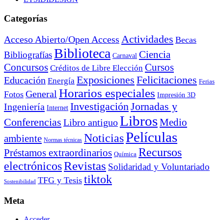
Categorías
Actividades
Acceso Abierto/Open Access
Becas
Biblioteca
Ciencia
Bibliografías
Carnaval
Cursos
Concursos
Créditos de Libre Elección
Exposiciones
Felicitaciones
Educación
Energía
Ferias
Horarios especiales
General
Fotos
Impresión 3D
Investigación
Jornadas y
Ingeniería
Internet
Libros
Conferencias
Libro antiguo
Medio
Películas
Noticias
ambiente
Normas técnicas
Recursos
Préstamos extraordinarios
Química
electrónicos
Revistas
Solidaridad y Voluntariado
tiktok
TFG y Tesis
Sostenibilidad
Meta
Acceder