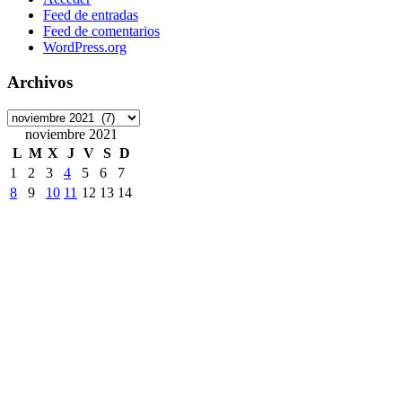
Feed de entradas
Feed de comentarios
WordPress.org
Archivos
Archivos
noviembre 2021
L
M
X
J
V
S
D
1
2
3
4
5
6
7
8
9
10
11
12
13
14
15
16
17
18
19
20
21
22
23
24
25
26
27
28
29
30
« Oct
Dic »
Etiquetas
ArchivoDigitalUPM
#8M
Accede
accesibilidad
ANECA
APCs
Consorcio Madroño
Desinformación
DiaDeLasbibliotecas
DiaInternacionalMujer
DíadelLibro
DíadelaMujer
EELISA
DíadelasBibliotecas