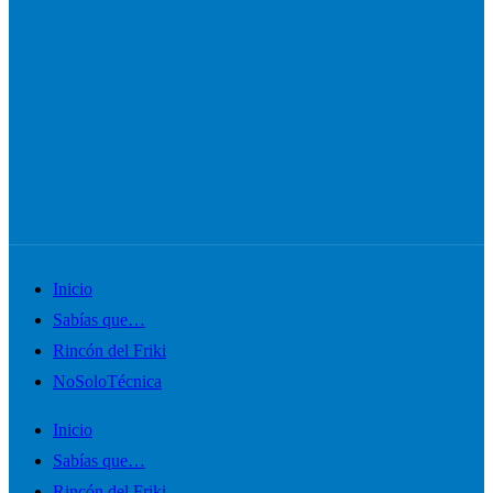
Alternar
Inicio
el
Sabías que…
menú
Rincón del Friki
móvil
NoSoloTécnica
Inicio
Sabías que…
Rincón del Friki