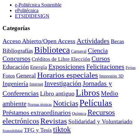
e-Politécnica Sostenible
ePolitécnica
ETSIDIDESIGN
Categorías
Actividades
Acceso Abierto/Open Access
Becas
Biblioteca
Ciencia
Bibliografías
Carnaval
Cursos
Concursos
Créditos de Libre Elección
Exposiciones
Felicitaciones
Educación
Energía
Ferias
Horarios especiales
General
Fotos
Impresión 3D
Investigación
Jornadas y
Ingeniería
Internet
Libros
Conferencias
Libro antiguo
Medio
Películas
Noticias
ambiente
Normas técnicas
Recursos
Préstamos extraordinarios
Química
electrónicos
Revistas
Solidaridad y Voluntariado
tiktok
TFG y Tesis
Sostenibilidad