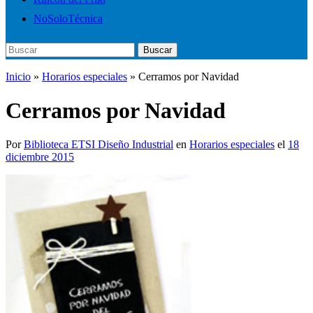
NoSoloTécnica
Buscar:
Buscar
Inicio
»
Horarios especiales
»
Cerramos por Navidad
Cerramos por Navidad
Por
Biblioteca ETSI Diseño Industrial
en
Horarios especiales
el
18
diciembre 2015