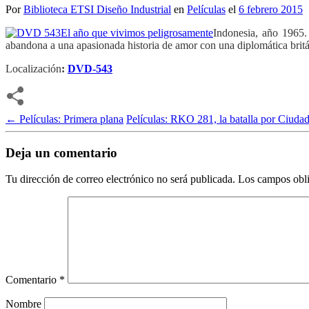
Por
Biblioteca ETSI Diseño Industrial
en
Películas
el
6 febrero 2015
Indonesia, año 1965. 
abandona a una apasionada historia de amor con una diplomática britá
Localización
:
DVD-543
←
Películas: Primera plana
Películas: RKO 281, la batalla por Ciud
Deja un comentario
Tu dirección de correo electrónico no será publicada.
Los campos obli
Comentario
*
Nombre