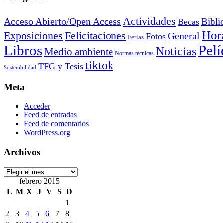
Actividades
Acceso Abierto/Open Access
Bibli
Becas
Hora
Exposiciones
Felicitaciones
General
Fotos
Ferias
Libros
Pelí
Noticias
Medio ambiente
Normas técnicas
tiktok
TFG y Tesis
Sostenibilidad
Meta
Acceder
Feed de entradas
Feed de comentarios
WordPress.org
Archivos
Archivos
febrero 2015
L
M
X
J
V
S
D
1
2
3
4
5
6
7
8