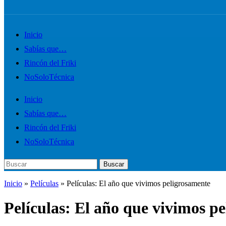
Alternar
Inicio
el
Sabías que…
menú
Rincón del Friki
móvil
NoSoloTécnica
Inicio
Sabías que…
Rincón del Friki
NoSoloTécnica
Buscar:
Buscar
Inicio
»
Películas
»
Películas: El año que vivimos peligrosamente
Películas: El año que vivimos p