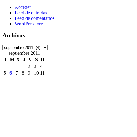
Acceder
Feed de entradas
Feed de comentarios
WordPress.org
Archivos
Archivos
septiembre 2011
L
M
X
J
V
S
D
1
2
3
4
5
6
7
8
9
10
11
12
13
14
15
16
17
18
19
20
21
22
23
24
25
26
27
28
29
30
« Jul
Oct »
Etiquetas
ArchivoDigitalUPM
#8M
Accede
accesibilidad
ANECA
APCs
Consorcio Madroño
Desinformación
DiaDeLasbibliotecas
DiaInternacionalMujer