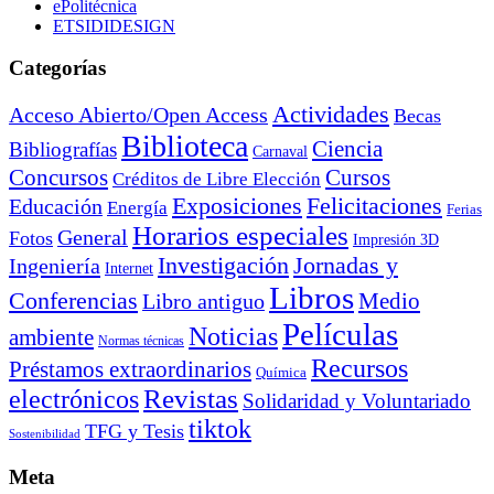
ePolitécnica
ETSIDIDESIGN
Categorías
Actividades
Acceso Abierto/Open Access
Becas
Biblioteca
Ciencia
Bibliografías
Carnaval
Cursos
Concursos
Créditos de Libre Elección
Exposiciones
Felicitaciones
Educación
Energía
Ferias
Horarios especiales
General
Fotos
Impresión 3D
Investigación
Jornadas y
Ingeniería
Internet
Libros
Conferencias
Libro antiguo
Medio
Películas
Noticias
ambiente
Normas técnicas
Recursos
Préstamos extraordinarios
Química
electrónicos
Revistas
Solidaridad y Voluntariado
tiktok
TFG y Tesis
Sostenibilidad
Meta