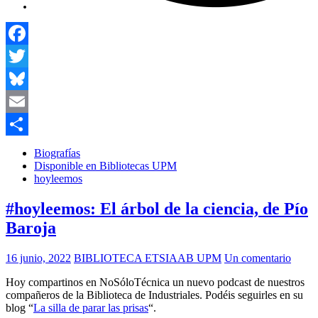
Facebook
Twitter
Bluesky
Email
Compartir
Biografías
Disponible en Bibliotecas UPM
hoyleemos
#hoyleemos: El árbol de la ciencia, de Pío
Baroja
16 junio, 2022
BIBLIOTECA ETSIAAB UPM
Un comentario
Hoy compartinos en NoSóloTécnica un nuevo podcast de nuestros
compañeros de la Biblioteca de Industriales. Podéis seguirles en su
blog “
La silla de parar las prisas
“.