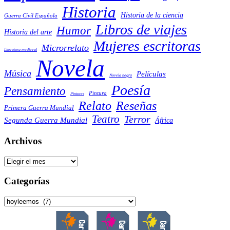
Historia
Historia de la ciencia
Guerra Civil Española
Libros de viajes
Humor
Historia del arte
Mujeres escritoras
Microrrelato
Literatura medieval
Novela
Música
Películas
Novela negra
Poesía
Pensamiento
Pintura
Pintores
Reseñas
Relato
Primera Guerra Mundial
Teatro
Terror
Segunda Guerra Mundial
África
Archivos
Archivos
Categorías
Categorías