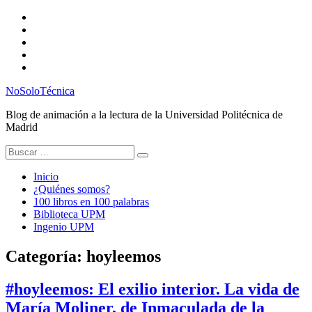
Saltar
Twitter
al
Instagram
contenido
Facebook
RSS
Email
NoSoloTécnica
Blog de animación a la lectura de la Universidad Politécnica de
Madrid
Buscar:
Inicio
¿Quiénes somos?
100 libros en 100 palabras
Biblioteca UPM
Ingenio UPM
Categoría:
hoyleemos
#hoyleemos: El exilio interior. La vida de
María Moliner, de Inmaculada de la