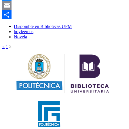
Bluesky
Email
Compartir
Disponible en Bibliotecas UPM
hoyleemos
Novela
«
1
2