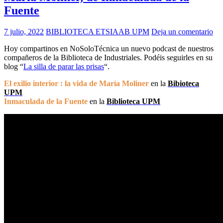
Fuente
7 julio, 2022
BIBLIOTECA ETSIAAB UPM
Deja un comentario
Hoy compartinos en NoSoloTécnica un nuevo podcast de nuestros
compañeros de la Biblioteca de Industriales. Podéis seguirles en su
blog “
La silla de parar las prisas
“.
El exilio interior : la vida de María Moliner
en la
Bibioteca
UPM
Inmaculada de la Fuente
en la
Biblioteca UPM