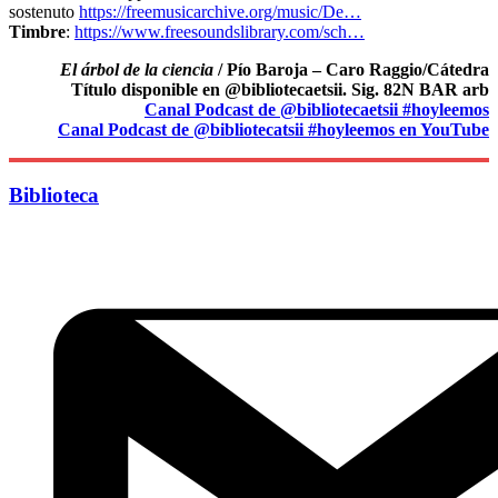
sostenuto
https://freemusicarchive.org/music/De…
Timbre
:
https://www.freesoundslibrary.com/sch…
El árbol de la ciencia
/ Pío Baroja – Caro Raggio/Cátedra
Título disponible en @bibliotecaetsii. Sig. 82N BAR arb
Canal Podcast de @bibliotecaetsii #hoyleemos
Canal Podcast de @bibliotecatsii #hoyleemos en YouTube
Biblioteca