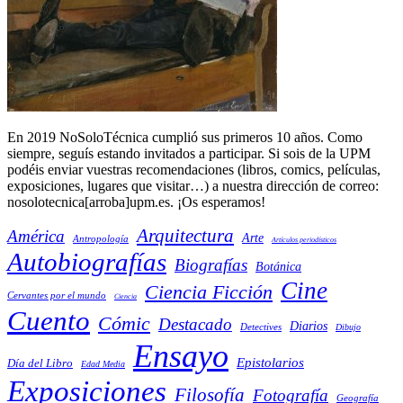
En 2019 NoSoloTécnica cumplió sus primeros 10 años. Como
siempre, seguís estando invitados a participar. Si sois de la UPM
podéis enviar vuestras recomendaciones (libros, comics, películas,
exposiciones, lugares que visitar…) a nuestra dirección de correo:
nosolotecnica[arroba]upm.es. ¡Os esperamos!
Arquitectura
América
Arte
Antropología
Artículos periodísticos
Autobiografías
Biografías
Botánica
Cine
Ciencia Ficción
Cervantes por el mundo
Ciencia
Cuento
Cómic
Destacado
Diarios
Detectives
Dibujo
Ensayo
Epistolarios
Día del Libro
Edad Media
Exposiciones
Filosofía
Fotografía
Geografía