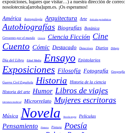
exposiciones, lugares que visitar…) a nuestra dirección de correo:
nosolotecnica[arroba]upm.es. ¡Os esperamos!
Arquitectura
América
Arte
Antropología
Artículos periodísticos
Autobiografías
Biografías
Botánica
Cine
Ciencia Ficción
Cervantes por el mundo
Ciencia
Cuento
Cómic
Destacado
Diarios
Detectives
Dibujo
Ensayo
Epistolarios
Día del Libro
Edad Media
Exposiciones
Filosofía
Fotografía
Geografía
Historia
Historia de la ciencia
Guerra Civil Española
Libros de viajes
Humor
Historia del arte
Mujeres escritoras
Microrrelato
Literatura medieval
Novela
Música
Películas
Novela negra
Poesía
Pensamiento
Pintura
Pintores