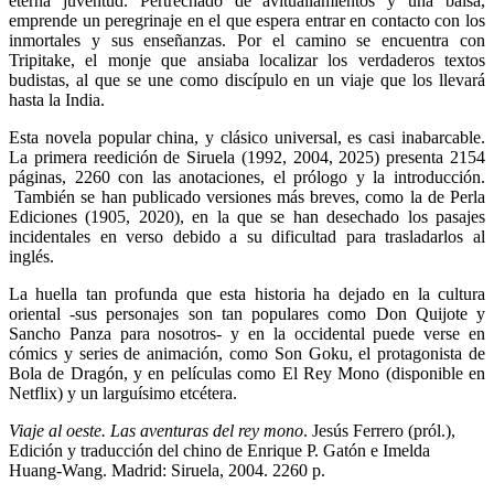
eterna juventud. Pertrechado de avituallamientos y una balsa,
emprende un peregrinaje en el que espera entrar en contacto con los
inmortales y sus enseñanzas. Por el camino se encuentra con
Tripitake, el monje que ansiaba localizar los verdaderos textos
budistas, al que se une como discípulo en un viaje que los llevará
hasta la India.
Esta novela popular china, y clásico universal, es casi inabarcable.
La primera reedición de Siruela (1992, 2004, 2025) presenta 2154
páginas, 2260 con las anotaciones, el prólogo y la introducción.
También se han publicado versiones más breves, como la de Perla
Ediciones (1905, 2020), en la que se han desechado los pasajes
incidentales en verso debido a su dificultad para trasladarlos al
inglés.
La huella tan profunda que esta historia ha dejado en la cultura
oriental -sus personajes son tan populares como Don Quijote y
Sancho Panza para nosotros- y en la occidental puede verse en
cómics y series de animación, como Son Goku, el protagonista de
Bola de Dragón, y en películas como El Rey Mono (disponible en
Netflix) y un larguísimo etcétera.
Viaje al oeste. Las aventuras del rey mono
. Jesús Ferrero (pról.),
Edición y traducción del chino de Enrique P. Gatón e Imelda
Huang-Wang. Madrid: Siruela, 2004. 2260 p.