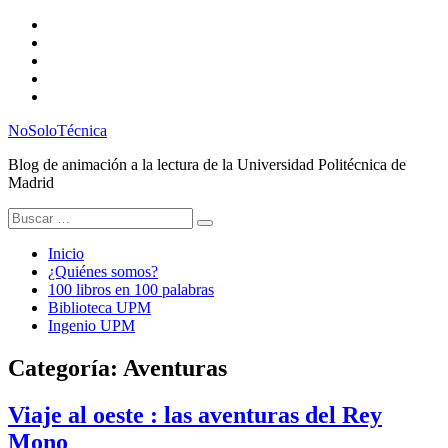
Saltar
Twitter
al
Instagram
contenido
Facebook
RSS
Email
NoSoloTécnica
Blog de animación a la lectura de la Universidad Politécnica de
Madrid
Buscar:
Inicio
¿Quiénes somos?
100 libros en 100 palabras
Biblioteca UPM
Ingenio UPM
Categoría:
Aventuras
Viaje al oeste : las aventuras del Rey
Mono