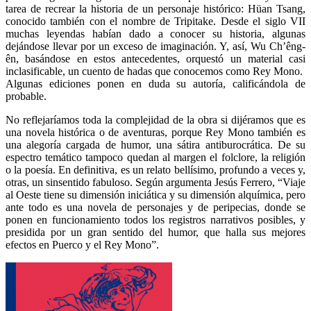
tarea de recrear la historia de un personaje histórico: Hüan Tsang,
conocido también con el nombre de Tripitake. Desde el siglo VII
muchas leyendas habían dado a conocer su historia, algunas
dejándose llevar por un exceso de imaginación. Y, así, Wu Ch’êng-
ên, basándose en estos antecedentes, orquestó un material casi
inclasificable, un cuento de hadas que conocemos como Rey Mono.
Algunas ediciones ponen en duda su autoría, calificándola de
probable.
No reflejaríamos toda la complejidad de la obra si dijéramos que es
una novela histórica o de aventuras, porque Rey Mono también es
una alegoría cargada de humor, una sátira antiburocrática. De su
espectro temático tampoco quedan al margen el folclore, la religión
o la poesía. En definitiva, es un relato bellísimo, profundo a veces y,
otras, un sinsentido fabuloso. Según argumenta Jesús Ferrero, “Viaje
al Oeste tiene su dimensión iniciática y su dimensión alquímica, pero
ante todo es una novela de personajes y de peripecias, donde se
ponen en funcionamiento todos los registros narrativos posibles, y
presidida por un gran sentido del humor, que halla sus mejores
efectos en Puerco y el Rey Mono”.