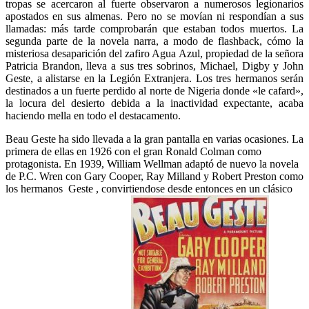
tropas se acercaron al fuerte observaron a numerosos legionarios
apostados en sus almenas. Pero no se movían ni respondían a sus
llamadas: más tarde comprobarán que estaban todos muertos. La
segunda parte de la novela narra, a modo de flashback, cómo la
misteriosa desaparición del zafiro Agua Azul, propiedad de la señora
Patricia Brandon, lleva a sus tres sobrinos, Michael, Digby y John
Geste, a alistarse en la Legión Extranjera. Los tres hermanos serán
destinados a un fuerte perdido al norte de Nigeria donde «le cafard»,
la locura del desierto debida a la inactividad expectante, acaba
haciendo mella en todo el destacamento.
Beau Geste ha sido llevada a la gran pantalla en varias ocasiones. La
primera de ellas en 1926 con el gran Ronald Colman como
protagonista. En 1939, William Wellman adaptó de nuevo la novela
de P.C. Wren con Gary Cooper, Ray Milland y Robert Preston como
los hermanos Geste , convirtiendose desde entonces en un clásico