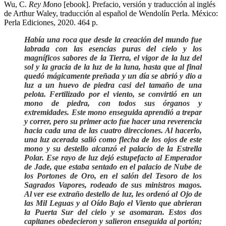
Wu, C.
Rey Mono
[ebook]. Prefacio, versión y traducción al inglés
de Arthur Waley, traducción al español de Wendolín Perla. México:
Perla Ediciones, 2020. 464 p.
Había una roca que desde la creación del mundo fue
labrada con las esencias puras del cielo y los
magníficos sabores de la Tierra, el vigor de la luz del
sol y la gracia de la luz de la luna, hasta que al final
quedó mágicamente preñada y un día se abrió y dio a
luz a un huevo de piedra casi del tamaño de una
pelota. Fertilizado por el viento, se convirtió en un
mono de piedra, con todos sus órganos y
extremidades. Este mono enseguida aprendió a trepar
y correr, pero su primer acto fue hacer una reverencia
hacia cada una de las cuatro direcciones. Al hacerlo,
una luz acerada salió como flecha de los ojos de este
mono y su destello alcanzó el palacio de la Estrella
Polar. Ese rayo de luz dejó estupefacto al Emperador
de Jade, que estaba sentado en el palacio de Nube de
los Portones de Oro, en el salón del Tesoro de los
Sagrados Vapores, rodeado de sus ministros magos.
Al ver ese extraño destello de luz, les ordenó al Ojo de
las Mil Leguas y al Oído Bajo el Viento que abrieran
la Puerta Sur del cielo y se asomaran. Estos dos
capitanes obedecieron y salieron enseguida al portón;