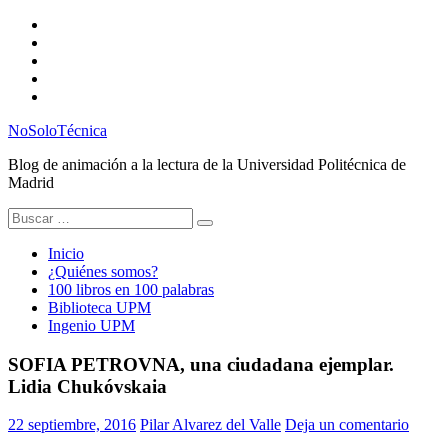
Saltar
Twitter
al
Instagram
contenido
Facebook
RSS
Email
NoSoloTécnica
Blog de animación a la lectura de la Universidad Politécnica de
Madrid
Buscar:
Inicio
¿Quiénes somos?
100 libros en 100 palabras
Biblioteca UPM
Ingenio UPM
SOFIA PETROVNA, una ciudadana ejemplar.
Lidia Chukóvskaia
22 septiembre, 2016
Pilar Alvarez del Valle
Deja un comentario