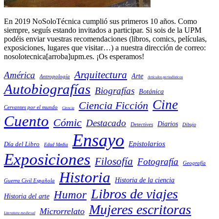
En 2019 NoSoloTécnica cumplió sus primeros 10 años. Como
siempre, seguís estando invitados a participar. Si sois de la UPM
podéis enviar vuestras recomendaciones (libros, comics, películas,
exposiciones, lugares que visitar…) a nuestra dirección de correo:
nosolotecnica[arroba]upm.es. ¡Os esperamos!
Arquitectura
América
Arte
Antropología
Artículos periodísticos
Autobiografías
Biografías
Botánica
Cine
Ciencia Ficción
Cervantes por el mundo
Ciencia
Cuento
Cómic
Destacado
Diarios
Detectives
Dibujo
Ensayo
Epistolarios
Día del Libro
Edad Media
Exposiciones
Filosofía
Fotografía
Geografía
Historia
Historia de la ciencia
Guerra Civil Española
Libros de viajes
Humor
Historia del arte
Mujeres escritoras
Microrrelato
Literatura medieval