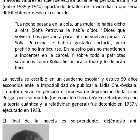
mayores valores es que fue escrita durante el periodo estalinista
(entre 1939 y 1940) aportando detalles de la vida diaria que sería
difícil obtener desde el recuerdo.
“La noche pasada en la cola, una mujer le había dicho
a otra (Sofía Petrovna la había oído): ‘¡Dices que
volverá! Los que van a parar allí no vuelven jamás’ A
Sofía Petrovna le habría gustado cortarla, pero
prefirió no inmiscuirse. En nuestro país no mantienen
a inocentes en la cárcel. Y sobre todo a patriotas
soviéticos como Kolia. Se aclarará todo y lo dejarán
libre”
La novela se escribió en un cuaderno escolar y estuvo 50 años
escondida ante la imposibilidad de publicarla. Lidia Chukóvskaia,
su autora, vivió en persona el proceso de depuración de la Gran
Purga, pues su marido (un conocido físico teórico relacionado con
la teoría cuántica y la relatividad general) fue detenido en 1937 y
ejecutado en 1938.
El final de la novela es sorprendente, dejémoslo ahí.