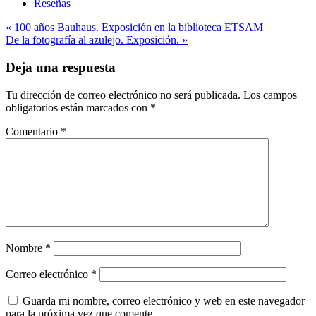
Reseñas
Navegación
« 100 años Bauhaus. Exposición en la biblioteca ETSAM
De la fotografía al azulejo. Exposición. »
de
entradas
Deja una respuesta
Tu dirección de correo electrónico no será publicada.
Los campos
obligatorios están marcados con
*
Comentario
*
Nombre
*
Correo electrónico
*
Guarda mi nombre, correo electrónico y web en este navegador
para la próxima vez que comente.