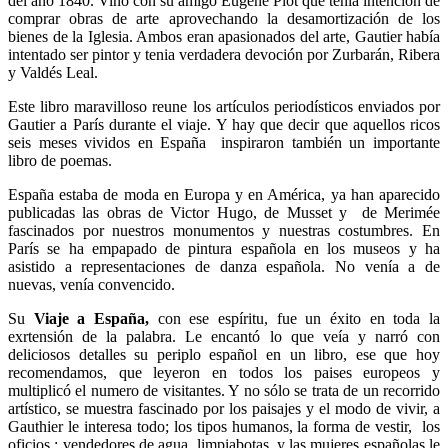
del año 1840. Vino con su amigo Eugene Piot que tenía intención de
comprar obras de arte aprovechando la desamortización de los
bienes de la Iglesia. Ambos eran apasionados del arte, Gautier había
intentado ser pintor y tenia verdadera devoción por Zurbarán, Ribera
y Valdés Leal.
Este libro maravilloso reune los artículos periodísticos enviados por
Gautier a París durante el viaje. Y hay que decir que aquellos ricos
seis meses vividos en España inspiraron también un importante
libro de poemas.
España estaba de moda en Europa y en América, ya han aparecido
publicadas las obras de Victor Hugo, de Musset y de Merimée
fascinados por nuestros monumentos y nuestras costumbres. En
París se ha empapado de pintura española en los museos y ha
asistido a representaciones de danza española. No venía a de
nuevas, venía convencido.
Su
Viaje a España,
con ese espíritu, fue un éxito en toda la
exrtensión de la palabra. Le encantó lo que veía y narró con
deliciosos detalles su periplo español en un libro, ese que hoy
recomendamos, que leyeron en todos los paises europeos y
multiplicó el numero de visitantes. Y no sólo se trata de un recorrido
artístico, se muestra fascinado por los paisajes y el modo de vivir, a
Gauthier le interesa todo; los tipos humanos, la forma de vestir, los
oficios : vendedores de agua, limpiabotas, y las mujeres españolas le