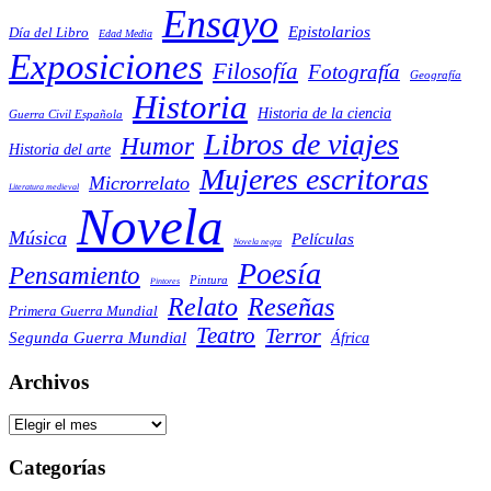
Ensayo
Epistolarios
Día del Libro
Edad Media
Exposiciones
Filosofía
Fotografía
Geografía
Historia
Historia de la ciencia
Guerra Civil Española
Libros de viajes
Humor
Historia del arte
Mujeres escritoras
Microrrelato
Literatura medieval
Novela
Música
Películas
Novela negra
Poesía
Pensamiento
Pintura
Pintores
Reseñas
Relato
Primera Guerra Mundial
Teatro
Terror
Segunda Guerra Mundial
África
Archivos
Archivos
Categorías