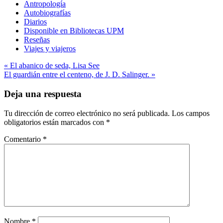
Antropología
Autobiografías
Diarios
Disponible en Bibliotecas UPM
Reseñas
Viajes y viajeros
Navegación
« El abanico de seda, Lisa See
El guardián entre el centeno, de J. D. Salinger. »
de
entradas
Deja una respuesta
Tu dirección de correo electrónico no será publicada.
Los campos
obligatorios están marcados con
*
Comentario
*
Nombre
*