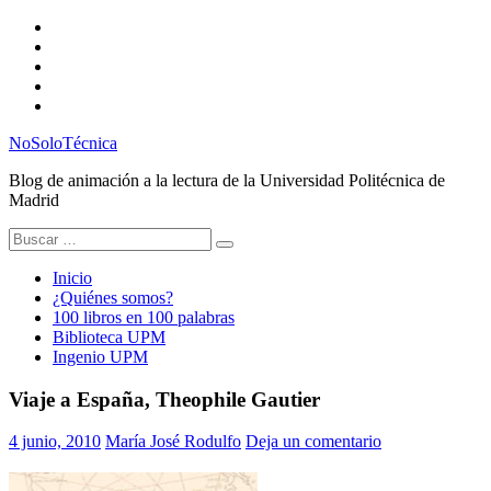
Saltar
Twitter
al
Instagram
contenido
Facebook
RSS
Email
NoSoloTécnica
Blog de animación a la lectura de la Universidad Politécnica de
Madrid
Buscar:
Inicio
¿Quiénes somos?
100 libros en 100 palabras
Biblioteca UPM
Ingenio UPM
Viaje a España, Theophile Gautier
4 junio, 2010
María José Rodulfo
Deja un comentario