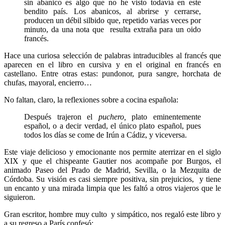
sin abanico es algo que no he visto todavía en este
bendito país. Los abanicos, al abrirse y cerrarse,
producen un débil silbido que, repetido varias veces por
minuto, da una nota que resulta extraña para un oido
francés.
Hace una curiosa selección de palabras intraducibles al francés que
aparecen en el libro en cursiva y en el original en francés en
castellano. Entre otras estas: pundonor, pura sangre, horchata de
chufas, mayoral, encierro…
No faltan, claro, la reflexiones sobre a cocina española:
Después trajeron el
puchero,
plato eminentemente
español, o a decir verdad, el único plato español, pues
todos los días se come de Irún a Cádiz, y viceversa.
Este viaje delicioso y emocionante nos permite aterrizar en el siglo
XIX y que el chispeante Gautier nos acompañe por Burgos, el
animado Paseo del Prado de Madrid, Sevilla, o la Mezquita de
Córdoba. Su visión es casi siempre positiva, sin prejuicios, y tiene
un encanto y una mirada limpia que les faltó a otros viajeros que le
siguieron.
Gran escritor, hombre muy culto y simpático, nos regaló este libro y
a su regreso a París confesó: