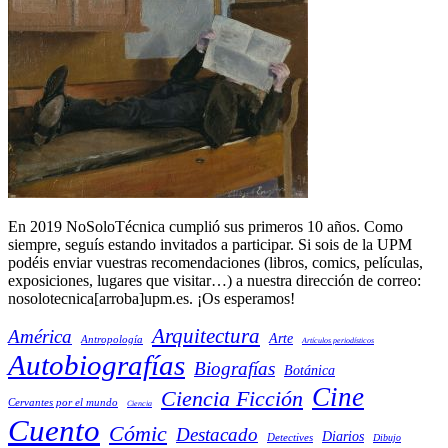
En 2019 NoSoloTécnica cumplió sus primeros 10 años. Como
siempre, seguís estando invitados a participar. Si sois de la UPM
podéis enviar vuestras recomendaciones (libros, comics, películas,
exposiciones, lugares que visitar…) a nuestra dirección de correo:
nosolotecnica[arroba]upm.es. ¡Os esperamos!
Arquitectura
América
Arte
Antropología
Artículos periodísticos
Autobiografías
Biografías
Botánica
Cine
Ciencia Ficción
Cervantes por el mundo
Ciencia
Cuento
Cómic
Destacado
Diarios
Detectives
Dibujo