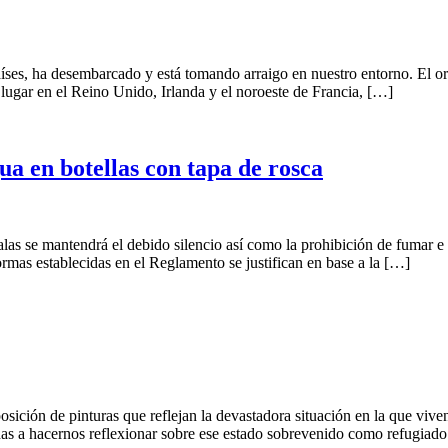
países, ha desembarcado y está tomando arraigo en nuestro entorno. El 
 lugar en el Reino Unido, Irlanda y el noroeste de Francia, […]
agua en botellas con tapa de rosca
s se mantendrá el debido silencio así como la prohibición de fumar e int
normas establecidas en el Reglamento se justifican en base a la […]
ición de pinturas que reflejan la devastadora situación en la que vive
das a hacernos reflexionar sobre ese estado sobrevenido como refugia