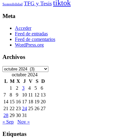
tiktok
TFG y Tesis
Sostenibilidad
Meta
Acceder
Feed de entradas
Feed de comentarios
WordPress.org
Archivos
Archivos
octubre 2024
L
M
X
J
V
S
D
1
2
3
4
5
6
7
8
9
10
11
12
13
14
15
16
17
18
19
20
21
22
23
24
25
26
27
28
29
30
31
« Sep
Nov »
Etiquetas