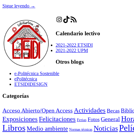
Sigue leyendo →
Instagram
TikTok
Feed RSS
Calendario lectivo
2021-2022 ETSIDI
2021-2022 UPM
Otros blogs
e-Politécnica Sostenible
ePolitécnica
ETSIDIDESIGN
Categorías
Actividades
Acceso Abierto/Open Access
Bibli
Becas
Hora
Exposiciones
Felicitaciones
General
Fotos
Ferias
Libros
Pelí
Noticias
Medio ambiente
Normas técnicas